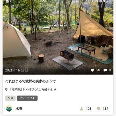
2021年4月19日
3
2021年4月17日
20
0
それはまるで故郷の実家のようで
[福岡県] おやすみどころ峰やしき
ソロ
フリーサイト
水鬼
121
112