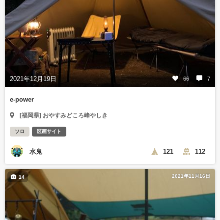
2021年12月19日
66
7
e-power
[福岡県] おやすみどころ峰やしき
ソロ
区画サイト
水鬼
121
112
2021年11月16日
14