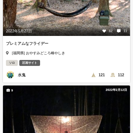
2022年5月27日
62
11
プレミアムなフライデー
[福岡県] おやすみどころ峰やしき
ソロ
区画サイト
水鬼
121
112
2022年2月12日
9