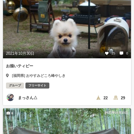
2021年10月30日
25
0
お揃いティピー
[福岡県] おやすみどころ峰やしき
グループ
フリーサイト
まっさん△
22
29
2021年10月15日
8