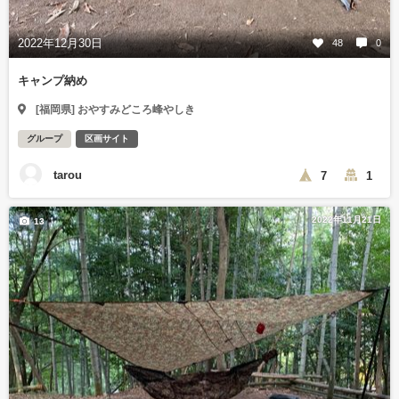
2022年12月30日
48
0
キャンプ納め
[福岡県] おやすみどころ峰やしき
グループ
区画サイト
tarou
7
1
2022年11月21日
13