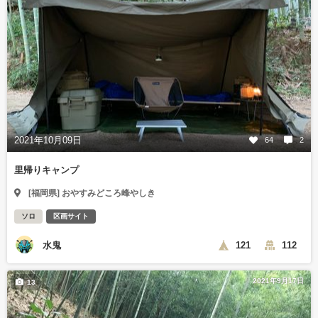
2021年10月09日
64
2
里帰りキャンプ
[福岡県] おやすみどころ峰やしき
ソロ
区画サイト
水鬼
121
112
2021年9月17日
13