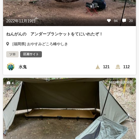
2022年11月19日
94
20
ねんがんの アンダーブランケットをてにいれたぞ！
[福岡県] おやすみどころ峰やしき
ソロ
区画サイト
水鬼
121
112
2022年10月30日
4