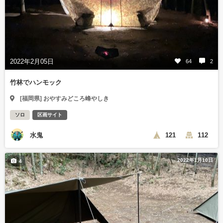
2022年2月05日
64
2
竹林でハンモック
[福岡県] おやすみどころ峰やしき
ソロ
区画サイト
水鬼
121
112
2022年1月10日
4