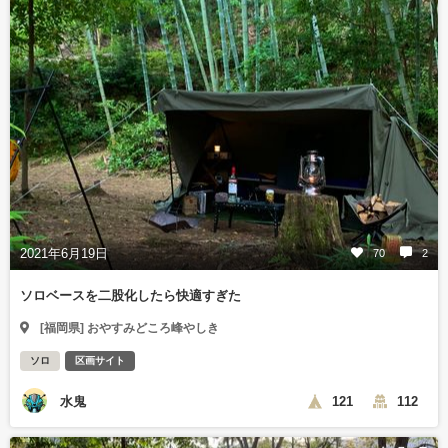
2021年6月19日
70
2
ソロベースを二股化したら快適すぎた
[福岡県] おやすみどころ峰やしき
ソロ
区画サイト
水鬼
121
112