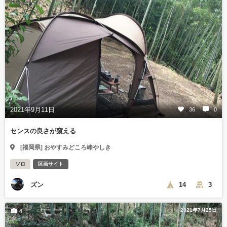
2021年9月11日
36
0
センスの良さが窺える
[福岡県] おやすみどころ峰やしき
ソロ
区画サイト
ズン
14
3
2021年7月25日
4