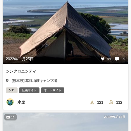
2022年11月25日
94
20
シンクロニシティ
[熊本県] 草枕山荘キャンプ場
ソロ
区画サイト
オートサイト
水鬼
121
112
2022年6月18日
10