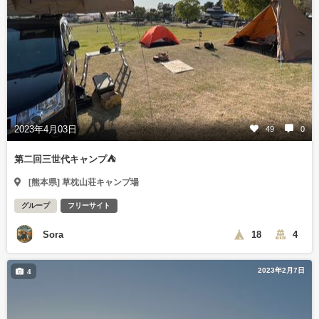
2023年4月03日
49
0
第二回三世代キャンプ⛺️
[熊本県] 草枕山荘キャンプ場
グループ
フリーサイト
Sora
18
4
2023年2月7日
4