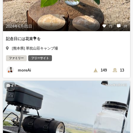
2024年6月01日
71
28
記念日には花束💐を
[熊本県] 草枕山荘キャンプ場
ファミリー
フリーサイト
moreAi
149
13
2024年3月24日
4