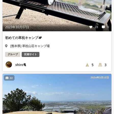
2023年10月07日
23
0
初めての草枕キャンプ🏕️
[熊本県] 草枕山荘キャンプ場
グループ
区画サイト
shiro🐈
5
3
2024年3月12日
22