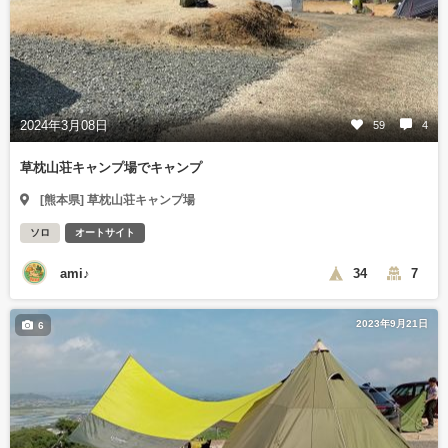
2024年3月08日
59
4
草枕山荘キャンプ場でキャンプ
[熊本県] 草枕山荘キャンプ場
ソロ
オートサイト
ami♪
34
7
2023年9月21日
6