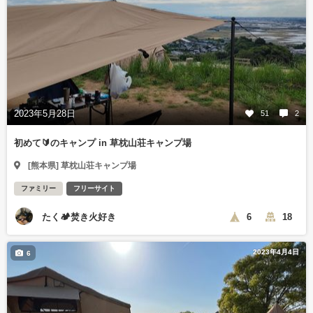
2023年5月28日
51
2
初めて🔰のキャンプ in 草枕山荘キャンプ場
[熊本県] 草枕山荘キャンプ場
ファミリー
フリーサイト
たく🏕焚き火好き
6
18
2023年4月4日
6