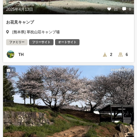
2025年4月13日
21
0
お花見キャンプ
[熊本県] 草枕山荘キャンプ場
ファミリー
フリーサイト
オートサイト
TH
2
6
2025年4月1日
7