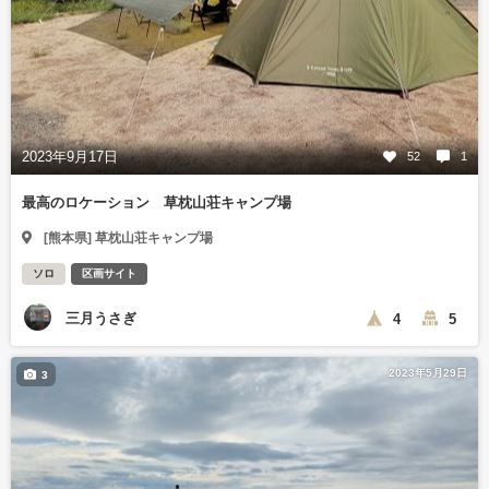
2023年9月17日
52
1
最高のロケーション 草枕山荘キャンプ場
[熊本県] 草枕山荘キャンプ場
ソロ
区画サイト
三月うさぎ
4
5
2023年5月29日
3