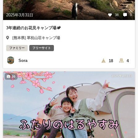
2025年3月31日
38
0
3年連続のお花見キャンプ場🏕️
[熊本県] 草枕山荘キャンプ場
ファミリー
フリーサイト
Sora
18
4
2025年4月1日
30