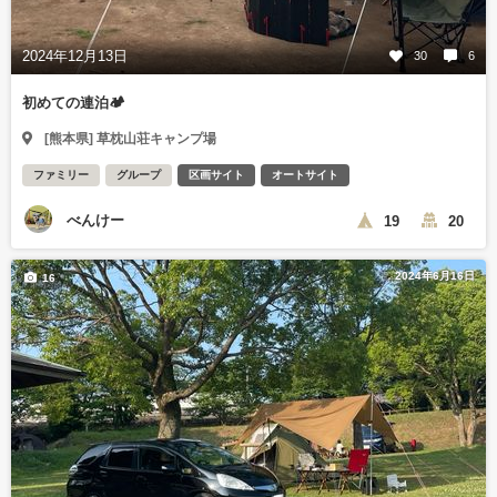
2024年12月13日
30
6
初めての連泊🏕️
[熊本県] 草枕山荘キャンプ場
ファミリー
グループ
区画サイト
オートサイト
べんけー
19
20
2024年6月16日
16