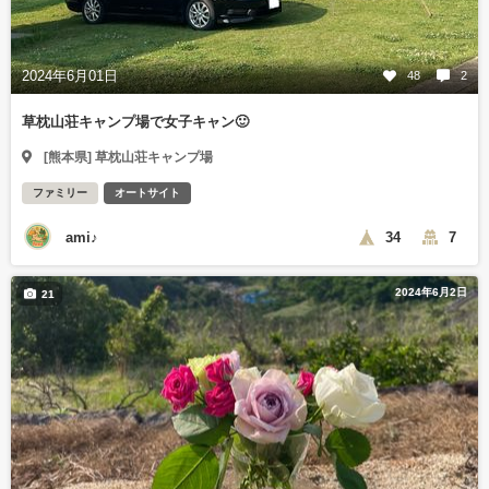
2024年6月01日
48
2
草枕山荘キャンプ場で女子キャン🙂
[熊本県] 草枕山荘キャンプ場
ファミリー
オートサイト
ami♪
34
7
2024年6月2日
21