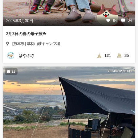
2025年3月30日
54
24
2泊3日の春の母子旅☘️
[熊本県] 草枕山荘キャンプ場
はやぷさ
121
35
2024年12月16日
12