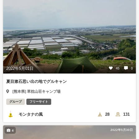
2022年5月01日
45
0
夏目漱石思い出の地でグルキャン
[熊本県] 草枕山荘キャンプ場
グループ
フリーサイト
モンタナの風
28
131
2022年5月30日
4