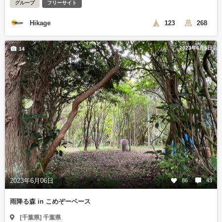
グループ
フリーサイト
Hikage
123
268
2023年6月9日
14
2023年6月06日
86
43
雨降る森 in こめぞーベース
[千葉県] 千葉県