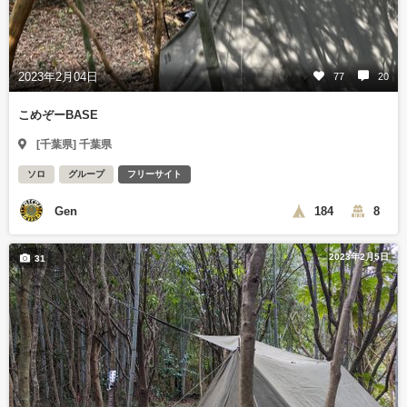
2023年2月04日
77
20
こめぞーBASE
[千葉県] 千葉県
ソロ
グループ
フリーサイト
Gen
184
8
2023年2月5日
31