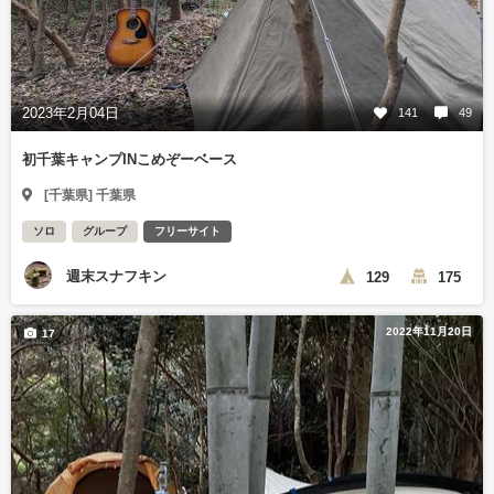
2023年2月04日
141
49
初千葉キャンプINこめぞーベース
[千葉県] 千葉県
ソロ
グループ
フリーサイト
週末スナフキン
129
175
2022年11月20日
17