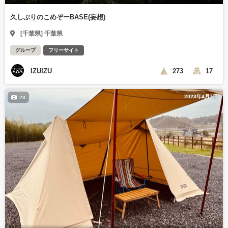
久しぶりのこめぞーBASE(妄想)
[千葉県] 千葉県
グループ
フリーサイト
IZUIZU
273
17
2023年4月7日
23