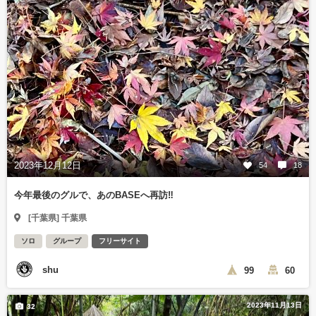
2023年12月12日
54
18
今年最後のグルで、あのBASEへ再訪‼️
[千葉県] 千葉県
ソロ
グループ
フリーサイト
shu
99
60
2023年11月13日
32