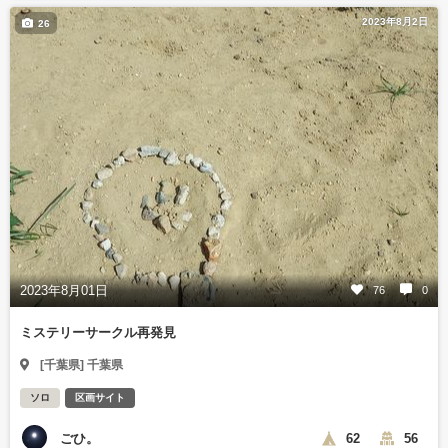
2023年8月2日
26
2023年8月01日
76
0
ミステリーサークル再発見
[千葉県] 千葉県
ソロ
区画サイト
ごひ。
62
56