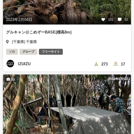
2023年2月04日
101
52
グルキャン@こめぞーBASE(標高8m)
[千葉県] 千葉県
ソロ
グループ
フリーサイト
IZUIZU
273
17
2023年2月5日
22