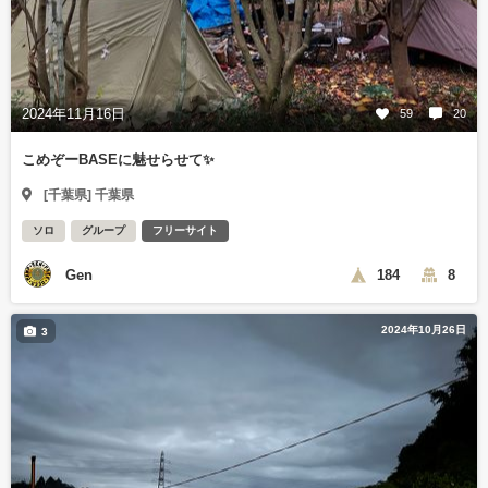
2024年11月16日
59
20
こめぞーBASEに魅せらせて✨️
[千葉県] 千葉県
ソロ
グループ
フリーサイト
Gen
184
8
2024年10月26日
3