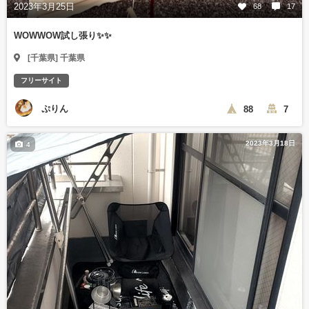
2023年3月25日
68
17
WOWWOW試し張り✨️✨️
[千葉県] 千葉県
フリーサイト
ぷりん
88
7
2023年3月18日
4