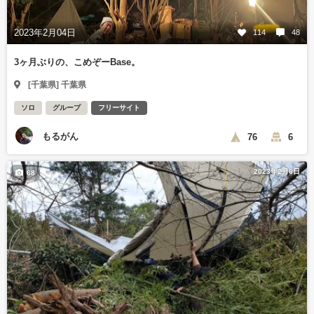
2023年2月04日
114
48
3ヶ月ぶりの、こめぞーBase。
[千葉県] 千葉県
ソロ
グループ
フリーサイト
もるがん
76
6
2023年2月6日
68