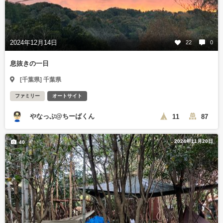
2024年12月14日
22
0
息抜きの一日
[千葉県] 千葉県
ファミリー
オートサイト
やなっぷ@ちーばくん
11
87
2024年11月20日
40