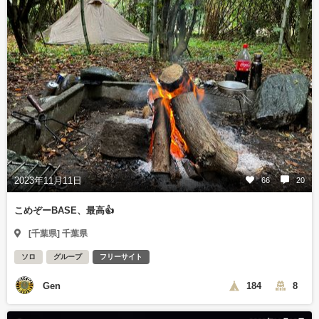
2023年11月11日
66
20
こめぞーBASE、最高👍
[千葉県] 千葉県
ソロ
グループ
フリーサイト
Gen
184
8