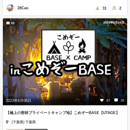
28Can
31
2
2023年6月10日
53
2023年6月06日
87
28
【極上の密林プライベートキャンプ地】こめぞーBASE【UTAGE】
[千葉県] 千葉県