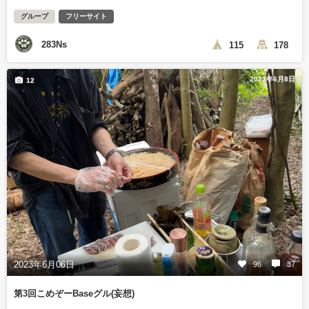
グループ
フリーサイト
283Ns
115
178
2023年6月8日
12
2023年6月06日
96
37
第3回こめぞーBaseグル(妄想)