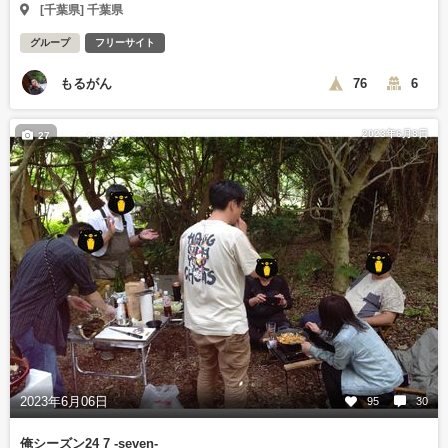
[千葉県] 千葉県
グループ
フリーサイト
もるがん
76
6
2023年6月8日
27
2023年6月06日
95
30
俺シーズン24 7 -seven-