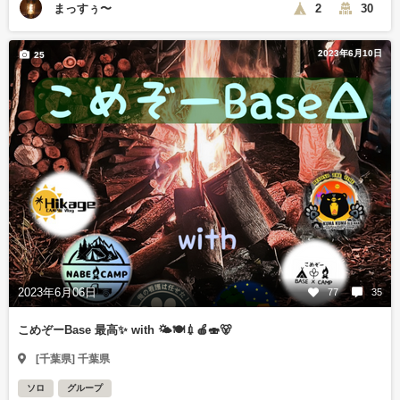
まっすぅ〜
2
30
2023年6月10日
25
2023年6月06日
77
35
こめぞーBase 最高✨ with 🌤🍽💉🍎🍣🐻
[千葉県] 千葉県
ソロ
グループ