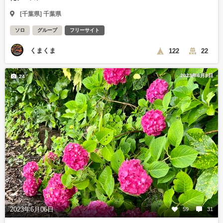
[千葉県] 千葉県
ソロ
グループ
フリーサイト
くまくま
122
22
2023年6月8日
24
2023年6月06日
59
31