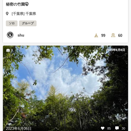
秘密の竹園🤫
[千葉県] 千葉県
ソロ
グループ
shu
99
60
2023年6月8日
7
2023年6月06日
85
30