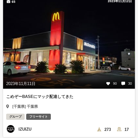
2023年11月12日
65
2023年11月11日
90
30
こめぞーBASEにマック配達してきた
[千葉県] 千葉県
グループ
フリーサイト
IZUIZU
273
17