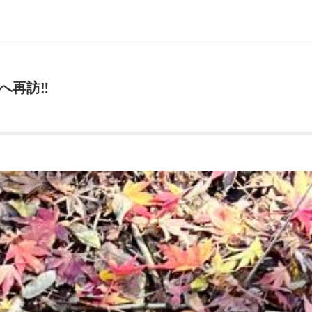
へ再訪‼️