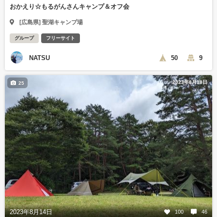
おかえり☆もるがんさんキャンプ＆オフ会
[広島県] 聖湖キャンプ場
グループ
フリーサイト
NATSU
50
9
2023年8月18日
25
2023年8月14日
100
46