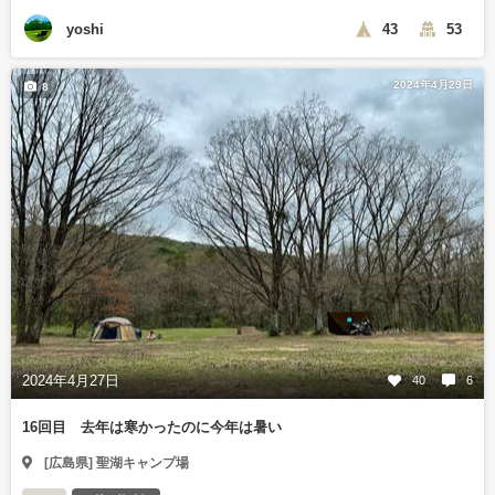
yoshi
43
53
2024年4月29日
8
2024年4月27日
40
6
16回目 去年は寒かったのに今年は暑い
[広島県] 聖湖キャンプ場