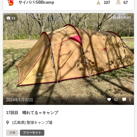
サイババ-SBBcamp
107
67
2024年5月4日
12
2024年5月02日
52
6
17回目 晴れてる＝キャンプ
[広島県] 聖湖キャンプ場
ソロ
フリーサイト