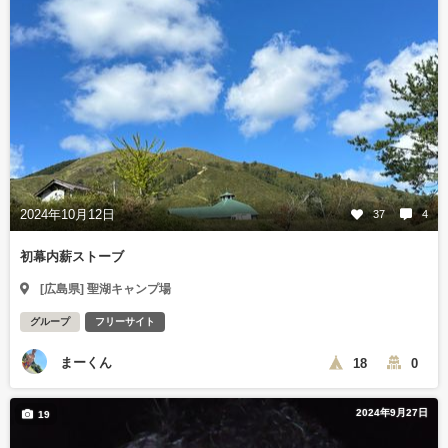
2024年10月12日
37
4
初幕内薪ストーブ
[広島県] 聖湖キャンプ場
グループ
フリーサイト
まーくん
18
0
2024年9月27日
19