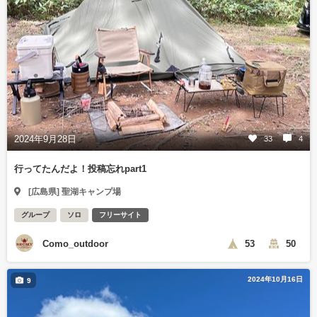
2024年9月28日
33
4
行ってたんだよ！投稿忘れpart1
[広島県] 聖湖キャンプ場
グループ
ソロ
フリーサイト
Como_outdoor
53
50
2024年10月16日
9