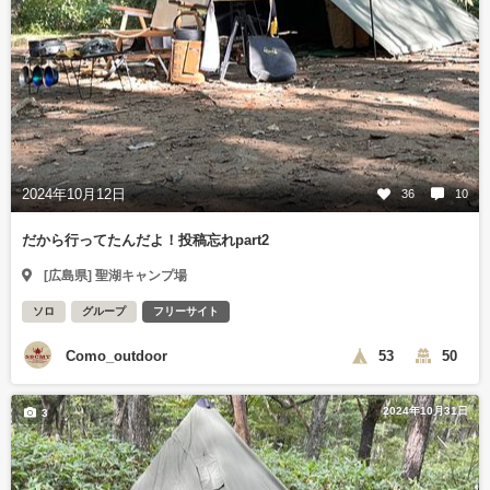
2024年10月12日
36
10
だから行ってたんだよ！投稿忘れpart2
[広島県] 聖湖キャンプ場
ソロ
グループ
フリーサイト
Como_outdoor
53
50
2024年10月31日
3