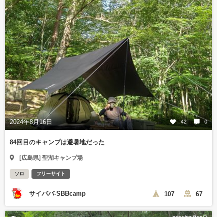
2024年8月16日
42
0
84回目のキャンプは避暑地だった
[広島県] 聖湖キャンプ場
ソロ
フリーサイト
サイババ-SBBcamp
107
67