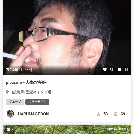
2024年9月25日
51
16
pleasure ~人生の快楽~
[広島県] 聖湖キャンプ場
グループ
フリーサイト
HARUMAGEDON
58
69
2024年8月17日
7