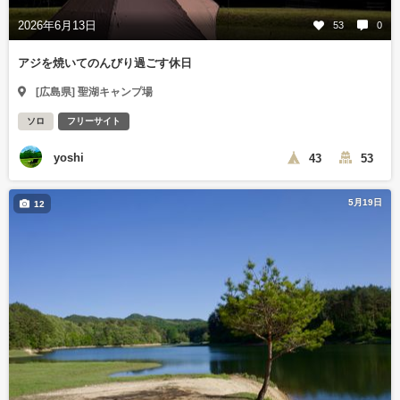
2026年6月13日
53
0
アジを焼いてのんびり過ごす休日
[広島県] 聖湖キャンプ場
ソロ
フリーサイト
yoshi
43
53
5月19日
12