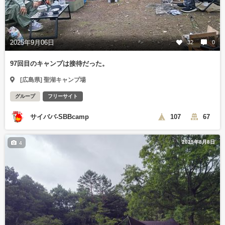
2025年9月06日
32
0
97回目のキャンプは接待だった。
[広島県] 聖湖キャンプ場
グループ
フリーサイト
サイババ-SBBcamp
107
67
2025年8月8日
4