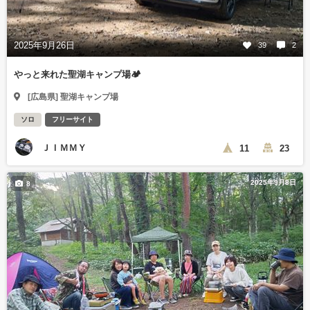
2025年9月26日
39
2
やっと来れた聖湖キャンプ場🏕️
[広島県] 聖湖キャンプ場
ソロ
フリーサイト
ＪＩＭＭＹ
11
23
2025年9月8日
8