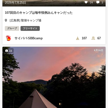
2026年7月25日
24
2
107回目のキャンプは毎年恒例みんキャンだった
[広島県] 聖湖キャンプ場
グループ
フリーサイト
サイババ-SBBcamp
107
67
6月16日
11