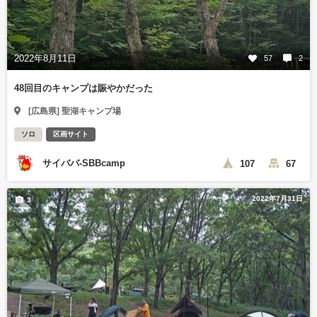
2022年8月11日
57
2
48回目のキャンプは賑やかだった
[広島県] 聖湖キャンプ場
ソロ
区画サイト
サイババ-SBBcamp
107
67
2022年7月31日
3