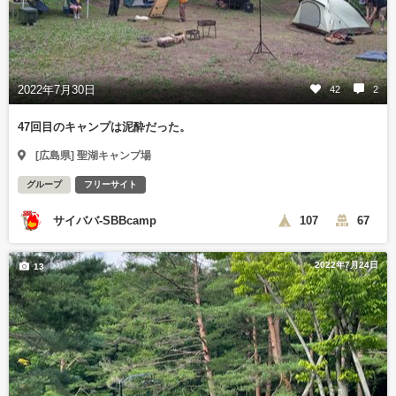
2022年7月30日
42
2
47回目のキャンプは泥酔だった。
[広島県] 聖湖キャンプ場
グループ
フリーサイト
サイババ-SBBcamp
107
67
2022年7月24日
13