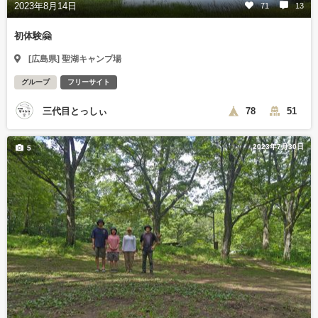
2023年8月14日
71
13
初体験🤗
[広島県] 聖湖キャンプ場
グループ
フリーサイト
三代目とっしぃ
78
51
2023年7月30日
5