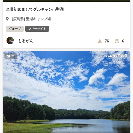
全員初めましてグルキャンin聖湖
[広島県] 聖湖キャンプ場
グループ
フリーサイト
もるがん
76
6
2023年8月16日
21