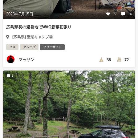
2023年7月15日
77
16
広島県初の避暑地でWAQ新幕初張り
[広島県] 聖湖キャンプ場
ソロ
グループ
フリーサイト
マッサン
38
72
2023年7月13日
7