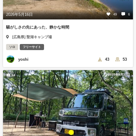
2026年5月16日
49
6
騒がしさの先にあった、静かな時間
[広島県] 聖湖キャンプ場
ソロ
フリーサイト
yoshi
43
53
2025年9月27日
24