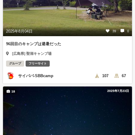
2025年8月04日
39
0
96回目のキャンプは避暑だった
[広島県] 聖湖キャンプ場
グループ
フリーサイト
サイババ-SBBcamp
107
67
2025年7月23日
18