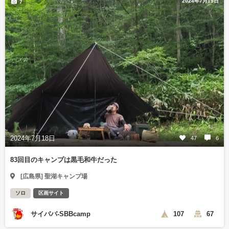
2024年7月19日
7
2024年7月18日
47
6
83回目のキャンプは黒毛和牛だった
[広島県] 聖湖キャンプ場
ソロ
区画サイト
サイババ-SBBcamp
107
67