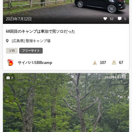
2023年7月12日
52
0
68回目のキャンプは車泊で完ソロだった
[広島県] 聖湖キャンプ場
ソロ
フリーサイト
サイババ-SBBcamp
107
67
2022年8月14日
7