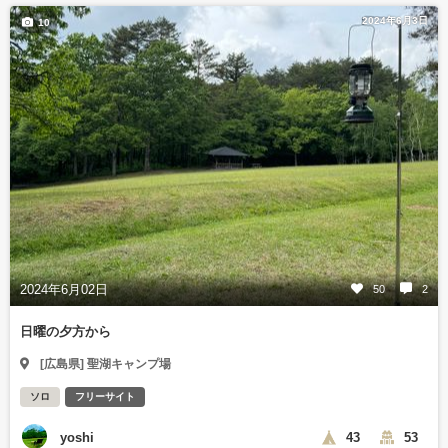
2024年6月3日
10
2024年6月02日
50
2
日曜の夕方から
[広島県] 聖湖キャンプ場
ソロ
フリーサイト
yoshi
43
53