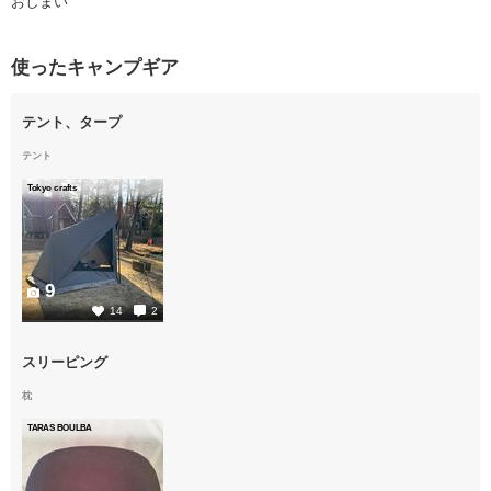
おしまい
使ったキャンプギア
テント、タープ
テント
Tokyo crafts
9
14
2
スリーピング
枕
TARAS BOULBA