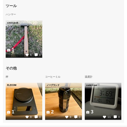
ツール
ハンマー
snow peak
1
6
0
その他
秤
コーヒーミル
温度計
ELECOM
ノーブランド
switch bot
1
2
3
8
0
8
0
11
0