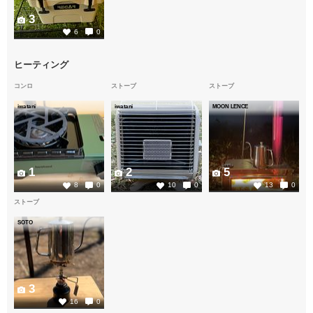
3
6
0
ヒーティング
コンロ
ストーブ
ストーブ
iwatani
iwatani
MOON LENCE
1
2
5
8
0
10
0
13
0
ストーブ
SOTO
3
16
0