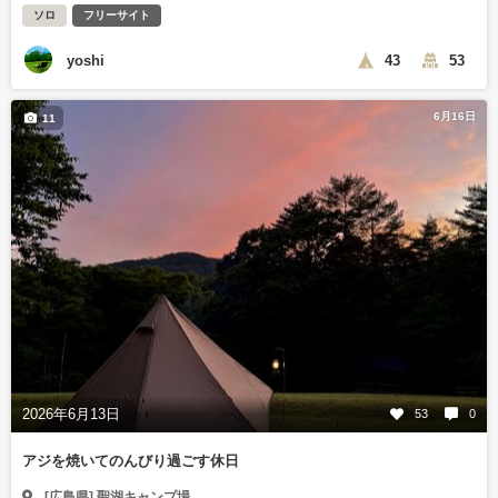
ソロ
フリーサイト
yoshi
43
53
6月16日
11
2026年6月13日
53
0
アジを焼いてのんびり過ごす休日
[広島県] 聖湖キャンプ場