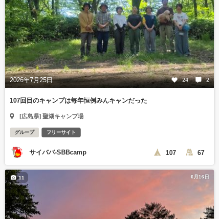
2026年7月25日
24
2
107回目のキャンプは毎年恒例みんキャンだった
[広島県] 聖湖キャンプ場
グループ
フリーサイト
サイババ-SBBcamp
107
67
6月16日
11