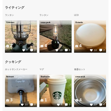
ライティング
ランタン
ランタン
LED
Coleman
snow peak
Octantis
2
4
4
7
0
13
0
10
2
クッキング
ホットサンドメーカー
マグ
食器セット
Belmont
Starbucks
snow peak
3
1
4
10
0
6
0
12
0