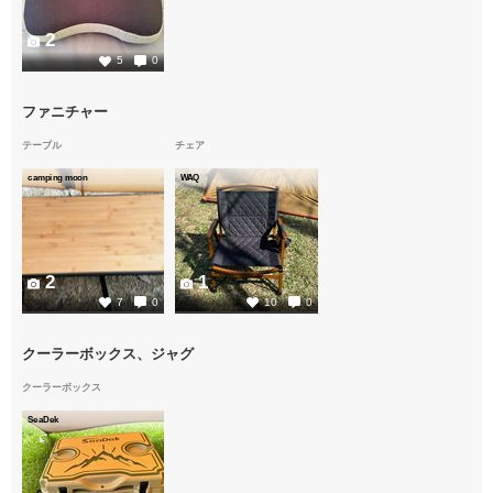
2
5
0
ファニチャー
テーブル
チェア
camping moon
WAQ
2
1
7
0
10
0
クーラーボックス、ジャグ
クーラーボックス
SeaDek