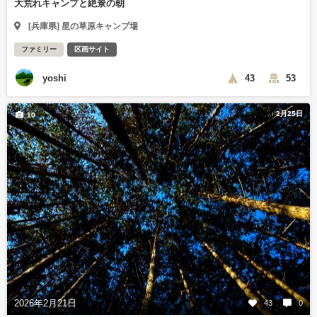
大荒れキャンプと絶景の朝
[兵庫県] 星の草原キャンプ場
ファミリー
区画サイト
yoshi
43
53
2月25日
10
2026年2月21日
43
0