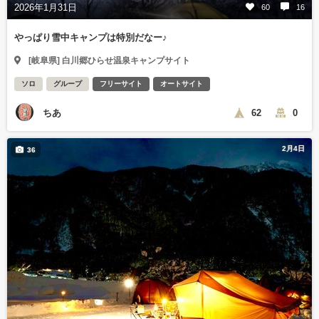
2026年1月31日
60
16
やっぱり雪中キャンプは特別だなー♪
[岐阜県] 白川郷ひらせ温泉キャンプサイト
ソロ
グループ
フリーサイト
オートサイト
ちあ
62
0
2月4日
36