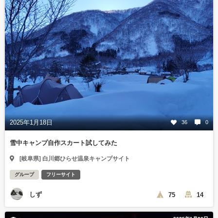
2025年1月18日
36
0
雪中キャンプ自作スカート試してみた
[岐阜県] 白川郷ひらせ温泉キャンプサイト
グループ
フリーサイト
しず
75
14