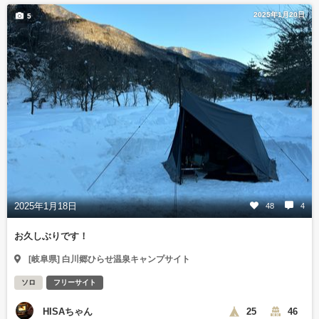
2025年1月20日
5
2025年1月18日
48
4
お久しぶりです！
[岐阜県] 白川郷ひらせ温泉キャンプサイト
ソロ
フリーサイト
HISAちゃん
25
46