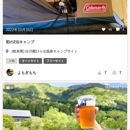
2022年10月16日
48
4
初の2泊キャンプ
[岐阜県] 白川郷ひらせ温泉キャンプサイト
ソロ
オートサイト
フリーサイト
よもぎもち
7
7
2022年5月7日
4