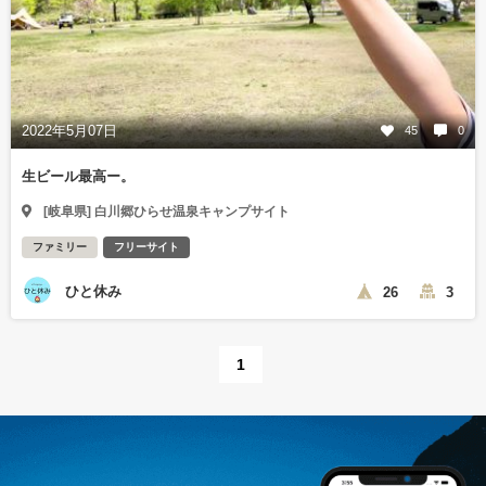
2022年5月07日
45
0
生ビール最高ー。
[岐阜県] 白川郷ひらせ温泉キャンプサイト
ファミリー
フリーサイト
ひと休み
26
3
1