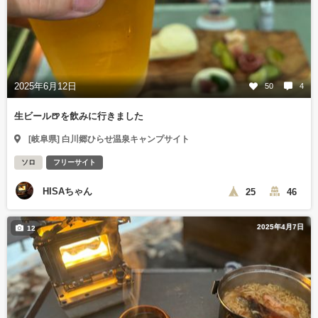
2025年6月12日
50
4
生ビール🍺を飲みに行きました
[岐阜県] 白川郷ひらせ温泉キャンプサイト
ソロ
フリーサイト
HISAちゃん
25
46
2025年4月7日
12