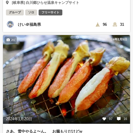
[岐阜県] 白川郷ひらせ温泉キャンプサイト
グループ
ソロ
フリーサイト
けい＠福島県
96
31
2024年2月5日
21
2024年1月20日
97
16
さあ、雪中やるよ〜ん。 お籠もりだけどw