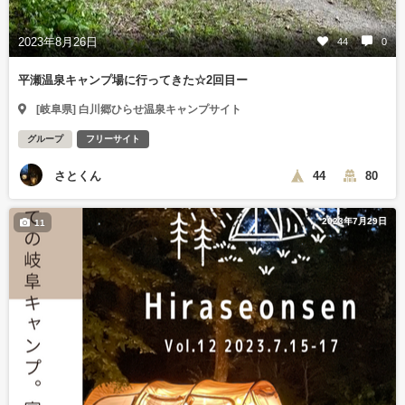
2023年8月26日
44
0
平瀬温泉キャンプ場に行ってきた☆2回目ー
[岐阜県] 白川郷ひらせ温泉キャンプサイト
グループ
フリーサイト
さとくん
44
80
2023年7月29日
11