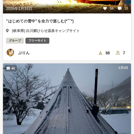
2026年1月31日
56
18
”はじめての雪中”を全力で楽しむ(*´˘`*)
[岐阜県] 白川郷ひらせ温泉キャンプサイト
グループ
フリーサイト
ぷりん
88
7
2月3日
46