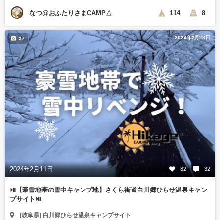
なつ@おふたりさまCAMP△
114
8
2024年2月23日
37
2024年2月11日
82
32
⏯️【豪雪地帯の雪中キャンプ地】さくら街道白川郷ひらせ温泉キャン
プサイト⏯️
[岐阜県] 白川郷ひらせ温泉キャンプサイト