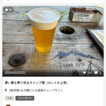
2024年8月3日
10
2024年8月03日
29
2
暑い夏を乗り切るキャンプ場（ホントかよ笑）
[岐阜県] 白川郷ひらせ温泉キャンプサイト
ソロ
フリーサイト