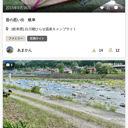
2015年9月16日
21
0
昔の思い出 岐阜
[岐阜県] 白川郷ひらせ温泉キャンプサイト
ファミリー
区画サイト
あまかん
14
12
2023年8月28日
9