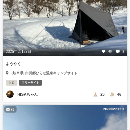
2025年2月27日
48
2
ようやく
[岐阜県] 白川郷ひらせ温泉キャンプサイト
ソロ
フリーサイト
HISAちゃん
25
46
2025年2月12日
62