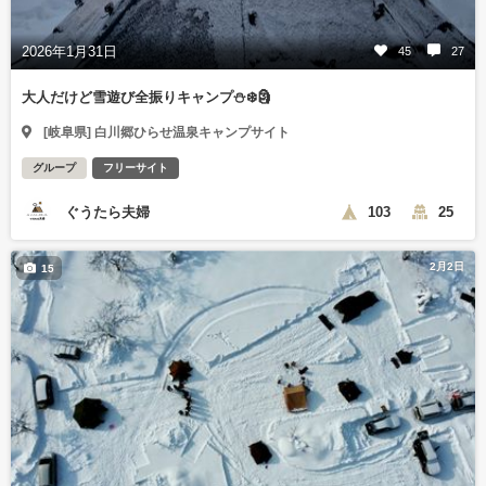
2026年1月31日
45
27
大人だけど雪遊び全振りキャンプ⛄️❄️🗿
[岐阜県] 白川郷ひらせ温泉キャンプサイト
グループ
フリーサイト
ぐうたら夫婦
103
25
2月2日
15