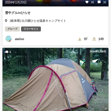
2024年1月20日
98
38
雪中グルinひらせ
[岐阜県] 白川郷ひらせ温泉キャンプサイト
グループ
フリーサイト
atelier
97
149
2024年1月8日
2