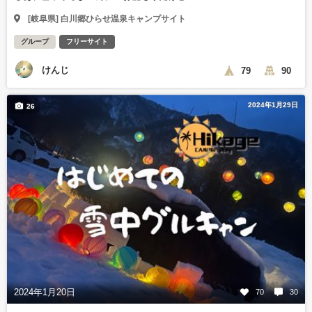
[岐阜県] 白川郷ひらせ温泉キャンプサイト
グループ
フリーサイト
けんじ
79
90
2024年1月29日
26
2024年1月20日
70
30