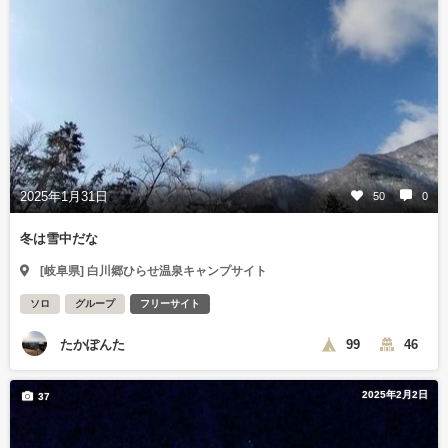
2025年1月31日
50
0
冬は雪中だな
[岐阜県] 白川郷ひらせ温泉キャンプサイト
ソロ
グループ
フリーサイト
たかぽんた
99
46
2025年2月2日
37