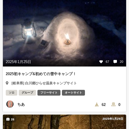
2025年1月25日
67
20
2025初キャンプ&初めての雪中キャンプ！
[岐阜県] 白川郷ひらせ温泉キャンプサイト
ソロ
グループ
フリーサイト
オートサイト
ちあ
62
0
2025年1月29日
26