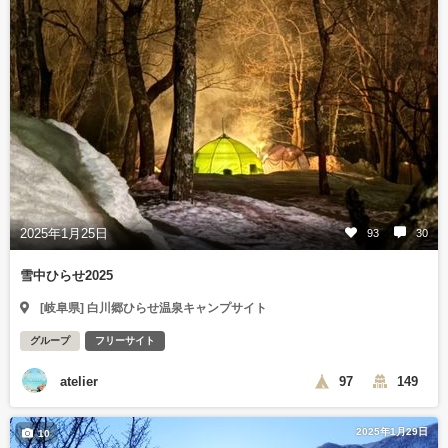
2025年1月25日
93
30
雪中ひらせ2025
[岐阜県] 白川郷ひらせ温泉キャンプサイト
グループ
フリーサイト
atelier
97
149
2025年1月29日
10