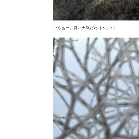
いやぁー、良い天気だわ_(:3 」∠)_