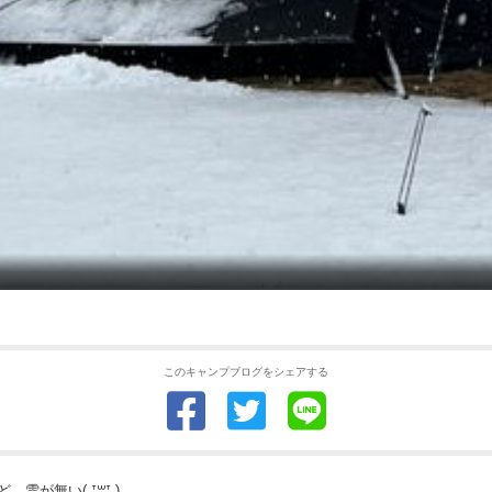
このキャンプブログをシェアする
無い( ᐪ꒳ᐪ )‬