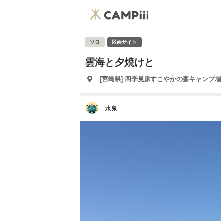
ソロ
区画サイト
雲海と夕焼けと
[宮崎県] 四季見原すこやかの森キャンプ場
水鬼