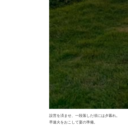
設営を済ませ、一段落した頃には夕暮れ。
早速火をおこして宴の準備。