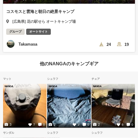
コスモスと雲海と朝日の絶景キャンプ
[広島県] 花の駅せら オートキャンプ場
グループ
オートサイト
Takamasa
24
19
他のNANGAのキャンプギア
マット
シュラフ
チェア
NANGA
NANGA
NANGA
3
2
2
7
0
3
0
6
0
サンダル
シュラフ
シュラフ