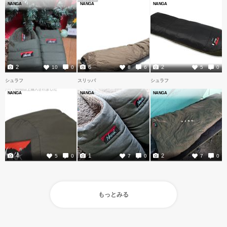
NANGA
NANGA
NANGA
2
6
2
10
0
8
6
5
0
シュラフ
スリッパ
シュラフ
NANGA
NANGA
NANGA
4
1
2
5
0
7
0
7
0
もっとみる