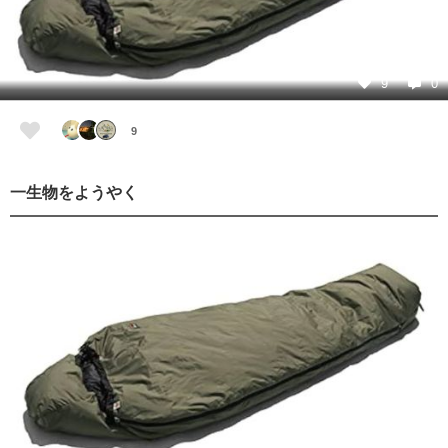
9
0
9
一生物をようやく