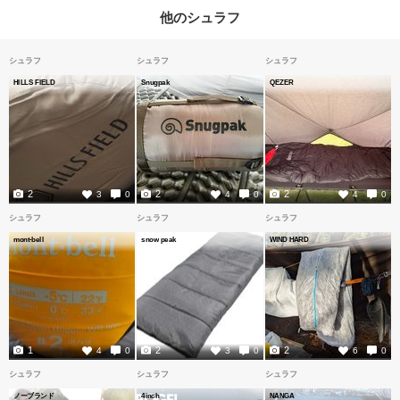
他のシュラフ
シュラフ
シュラフ
シュラフ
HILLS FIELD
Snugpak
QEZER
2
2
2
3
0
4
0
4
0
シュラフ
シュラフ
シュラフ
mont-bell
snow peak
WIND HARD
1
2
2
4
0
3
0
6
0
シュラフ
シュラフ
シュラフ
ノーブランド
4inch
NANGA