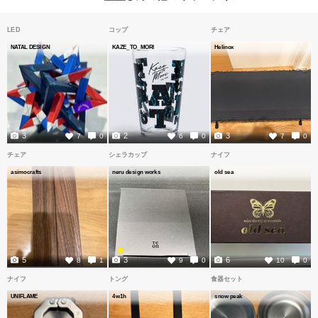
LED
コップ
チェア
NATAL DESIGN
KAZE_TO_MORI
Helinox
3
2
3
7
0
6
0
7
0
チェア
シェラカップ
ナイフ
asimocrafts
neru design works
old sea
5
3
6
8
1
9
0
10
0
ナイフ
トング
食器セット
UNIFLAME
4w1h
snow peak