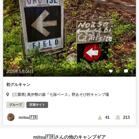
2025年5月04日
46
8
初グルキャン
[三重県] 奥伊勢の森「七保ベース」野あそび村キャンプ場
グループ
区画サイト
mitsu🇫🇷
41
213
mitsu🇫🇷さんの他のキャンプギア