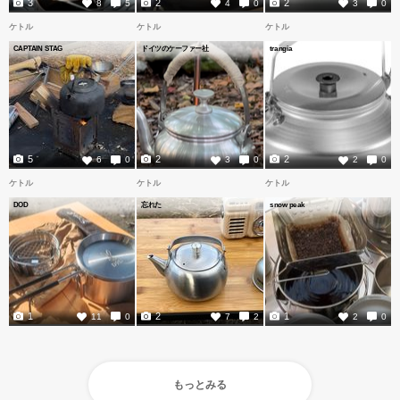
3
2
2
8
5
4
0
3
0
ケトル
ケトル
ケトル
CAPTAIN STAG
ドイツのケーファー社
trangia
5
2
2
6
0
3
0
2
0
ケトル
ケトル
ケトル
DOD
忘れた
snow peak
1
2
1
11
0
7
2
2
0
もっとみる