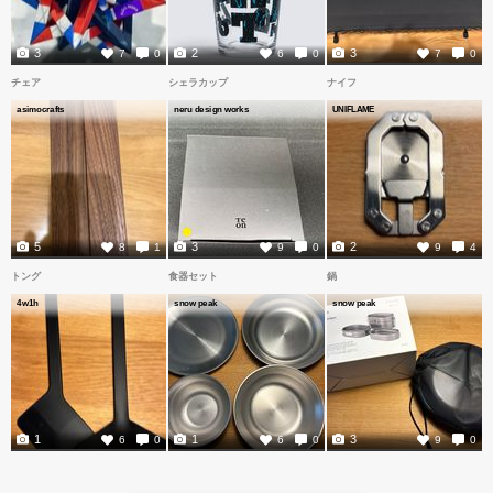
3
2
3
7
0
6
0
7
0
チェア
シェラカップ
ナイフ
asimocrafts
neru design works
UNIFLAME
5
3
2
8
1
9
0
9
4
トング
食器セット
鍋
4w1h
snow peak
snow peak
1
1
3
6
0
6
0
9
0