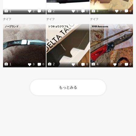
1
2
4
2
0
3
0
7
0
ナイフ
ナイフ
ナイフ
ノーブランド
トウキョウクラフト
XHM Awesome
1
2
4
3
0
2
0
12
0
もっとみる