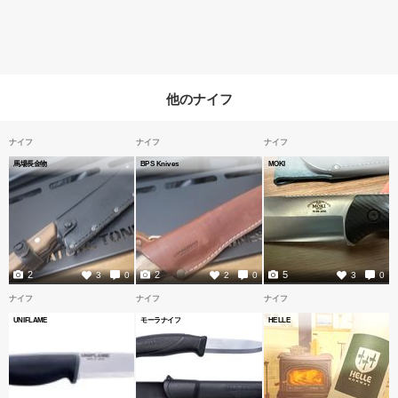
他のナイフ
ナイフ
ナイフ
ナイフ
馬場長金物
BPS Knives
MOKI
2
2
5
3
0
2
0
3
0
ナイフ
ナイフ
ナイフ
UNIFLAME
モーラナイフ
HELLE