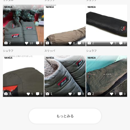
NANGA
NANGA
NANGA
2
6
2
10
0
8
6
5
0
シュラフ
スリッパ
シュラフ
NANGA
NANGA
NANGA
4
1
2
5
0
7
0
7
0
もっとみる