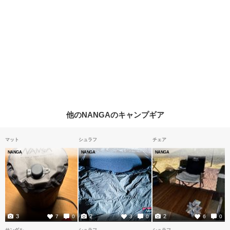
他のNANGAのキャンプギア
マット
シュラフ
チェア
NANGA
NANGA
NANGA
3
2
2
7
0
3
0
6
0
サンダル
シュラフ
シュラフ