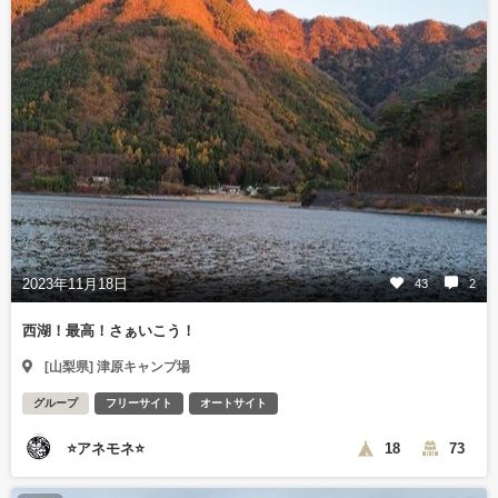
2023年11月18日
43
2
西湖！最高！さぁいこう！
[山梨県] 津原キャンプ場
グループ
フリーサイト
オートサイト
⭐アネモネ⭐
18
73