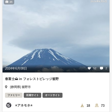
2024年6月9日
45
2024年6月08日
52
2
春富士🗻 in フォレストビレッジ裾野
[静岡県] 裾野市
ファミリー
区画サイト
オートサイト
⭐アネモネ⭐
18
73