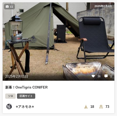
2025年2月2日
11
2025年2月01日
36
1
新幕！OneTigris CONIFER
ソロ
区画サイト
⭐アネモネ⭐
18
73