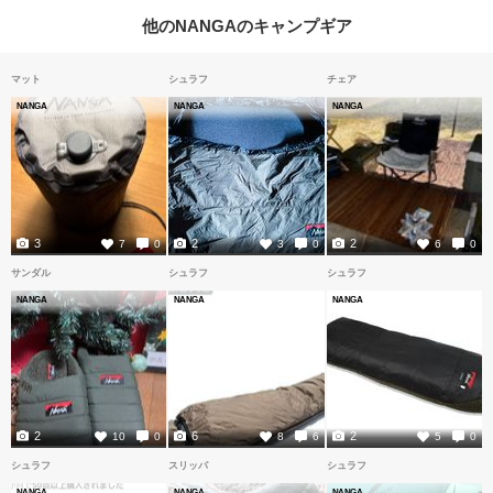
他のNANGAのキャンプギア
マット
シュラフ
チェア
NANGA
NANGA
NANGA
3
2
2
7
0
3
0
6
0
サンダル
シュラフ
シュラフ
NANGA
NANGA
NANGA
2
6
2
10
0
8
6
5
0
シュラフ
スリッパ
シュラフ
NANGA
NANGA
NANGA