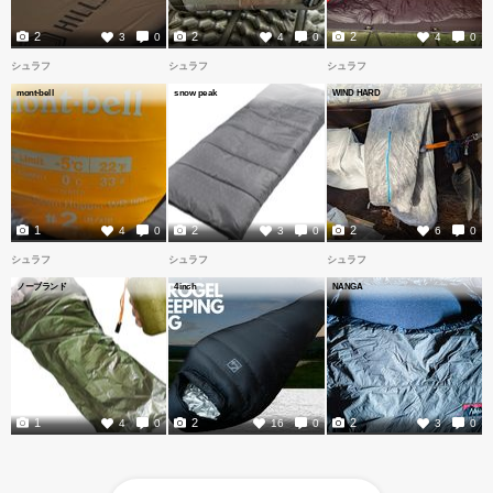
2
2
2
3
0
4
0
4
0
シュラフ
シュラフ
シュラフ
mont-bell
snow peak
WIND HARD
1
2
2
4
0
3
0
6
0
シュラフ
シュラフ
シュラフ
ノーブランド
4inch
NANGA
1
2
2
4
0
16
0
3
0