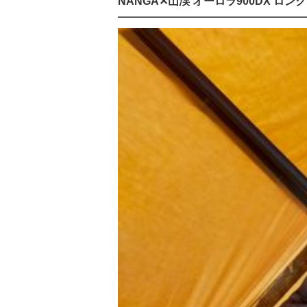
NANGA✕山渓 オーロラ900DX ロング