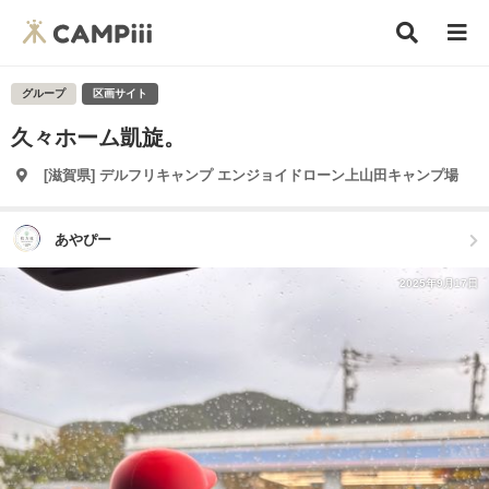
グループ
区画サイト
久々ホーム凱旋。
[滋賀県] デルフリキャンプ エンジョイドローン上山田キャンプ場
あやぴー
2025年9月17日