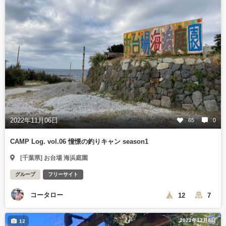
2022年11月06日
65
0
CAMP Log. vol.06 憧憬の釣りキャン season1
[千葉県] お台場 海浜庭園
グループ
フリーサイト
コータロー
12
7
2022年12月8日
12