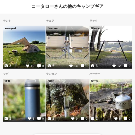
コータローさんの他のキャンプギア
テント
チェア
ラック
snow peak
Coleman
Hilander
3
6
3
10
0
14
0
12
0
マグ
ランタン
バーナー
YETI
SOTO
SOTO
2
2
2
8
0
9
0
8
0