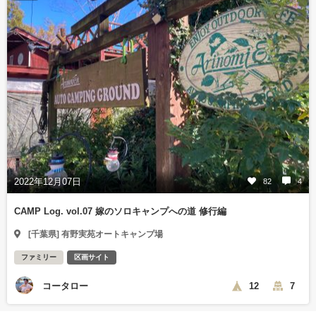
2022年12月07日
82
4
CAMP Log. vol.07 嫁のソロキャンプへの道 修行編
[千葉県] 有野実苑オートキャンプ場
ファミリー
区画サイト
コータロー
12
7