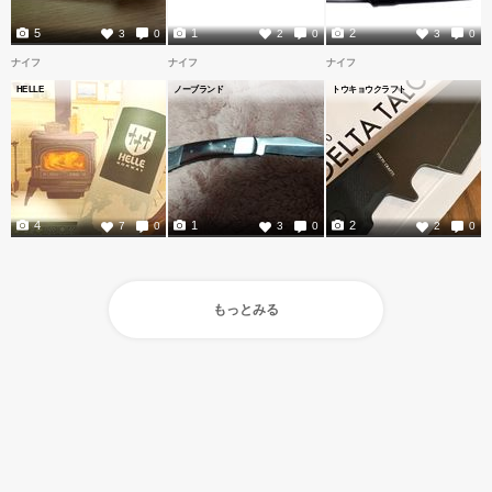
5
1
2
3
0
2
0
3
0
ナイフ
ナイフ
ナイフ
HELLE
ノーブランド
トウキョウクラフト
4
1
2
7
0
3
0
2
0
もっとみる