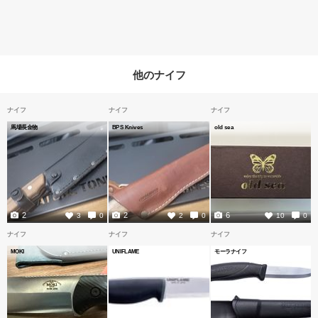
他のナイフ
ナイフ
ナイフ
ナイフ
馬場長金物
BPS Knives
old sea
2
2
6
3
0
2
0
10
0
ナイフ
ナイフ
ナイフ
MOKI
UNIFLAME
モーラナイフ