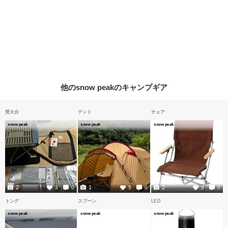
他のsnow peakのキャンプギア
焚火台
テント
チェア
snow peak
snow peak
snow peak
2
1
2
3
0
5
0
3
0
トング
スプーン
LED
snow peak
snow peak
snow peak