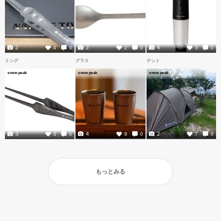
2
2
4
4
0
2
0
3
0
トング
グラス
テント
snow peak
snow peak
snow peak
3
4
2
3
0
8
0
7
0
もっとみる