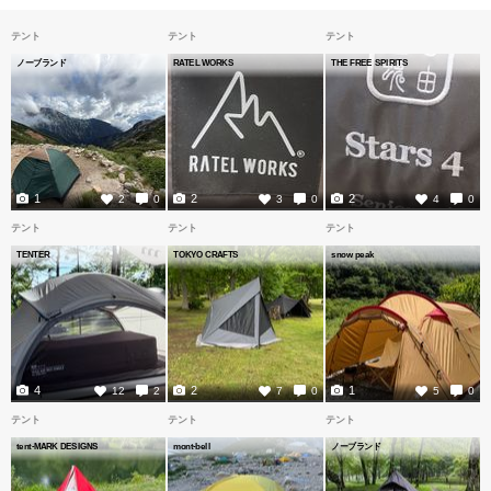
テント
テント
テント
ノーブランド
RATEL WORKS
THE FREE SPIRITS
1
2
2
2
0
3
0
4
0
テント
テント
テント
TENTER
TOKYO CRAFTS
snow peak
4
2
1
12
2
7
0
5
0
テント
テント
テント
tent-MARK DESIGNS
mont-bell
ノーブランド