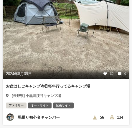
2024年8月09日
32
0
お盆はしごキャンプ⛺️②毎年行ってるキャンプ場
[長野県] 小黒川渓谷キャンプ場
ファミリー
オートサイト
区画サイト
馬乗り初心者キャンパー
56
134