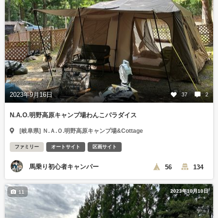
2023年9月16日
37
2
N.A.O.明野高原キャンプ場わんこパラダイス
[岐阜県] Ｎ.Ａ.Ｏ.明野高原キャンプ場&Cottage
ファミリー
オートサイト
区画サイト
馬乗り初心者キャンパー
56
134
2023年10月10日
11