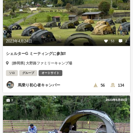
2023年4月24日
53
2
シェルターG ミーティングに参加❗️
[静岡県] 大野路ファミリーキャンプ場
ソロ
グループ
オートサイト
馬乗り初心者キャンパー
56
134
2023年5月30日
7