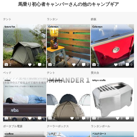
馬乗り初心者キャンパーさんの他のキャンプギア
テント
ランタン
鉄板
future fox
Coleman
Coleman
2
2
2
9
0
4
0
11
0
ベッド
テント
焚火台
retoo
mobi garden
tokyo crafts
4
2
2
6
0
10
0
8
0
ポータブル電源
クーラーボックス
ランタンポール
ecoflow
シマノ
ベルクロート