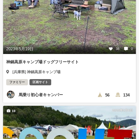
2023年5月19日
38
0
神鍋高原キャンプ場ドッグフリーサイト
[兵庫県] 神鍋高原キャンプ場
ファミリー
区画サイト
馬乗り初心者キャンパー
56
134
2023年9月6日
10