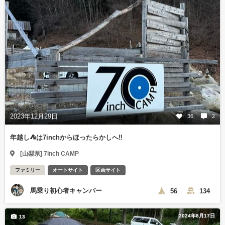
2023年12月29日
36
2
年越し⛺️は7inchからほったらかしへ‼️
[山梨県] 7inch CAMP
ファミリー
オートサイト
区画サイト
馬乗り初心者キャンパー
56
134
2024年8月17日
13