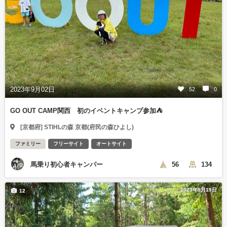
2023年9月02日
52
0
GO OUT CAMP関西 初のイベントキャンプ参加⛺️
[京都府] STIHLの森 京都(府民の森ひよし)
ファミリー
フリーサイト
オートサイト
馬乗り初心者キャンパー
56
134
2023年9月19日
12