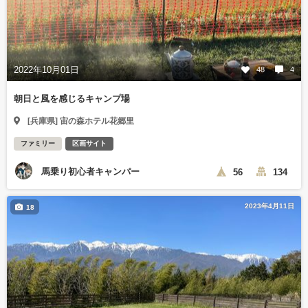
2022年10月01日
48
4
朝日と風を感じるキャンプ場
[兵庫県] 宙の森ホテル花郷里
ファミリー
区画サイト
馬乗り初心者キャンパー
56
134
2023年4月11日
18