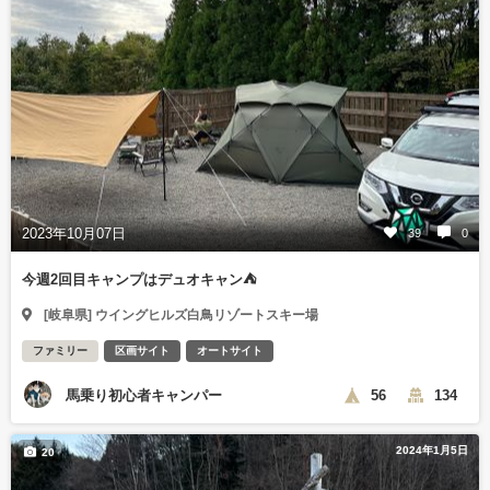
2023年10月07日
39
0
今週2回目キャンプはデュオキャン⛺️
[岐阜県] ウイングヒルズ白鳥リゾートスキー場
ファミリー
区画サイト
オートサイト
馬乗り初心者キャンパー
56
134
2024年1月5日
20