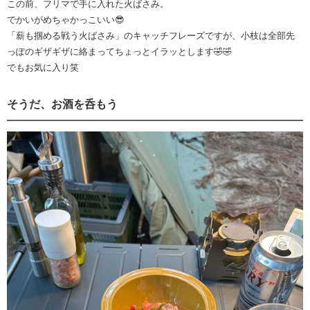
この前、フリマで手に入れた火ばさみ。
でかいがめちゃかっこいい😎
「薪も掴める戦う火ばさみ」のキャッチフレーズですが、小枝は全部先
っぽのギザギザに絡まってちょっとイラッとします🤣🤣
でもお気に入り笑
そうだ、お酒を呑もう