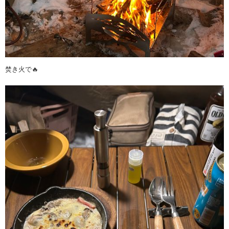
焚き火で🔥