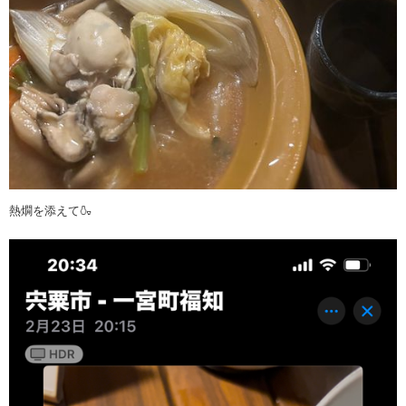
熱燗を添えて🍶