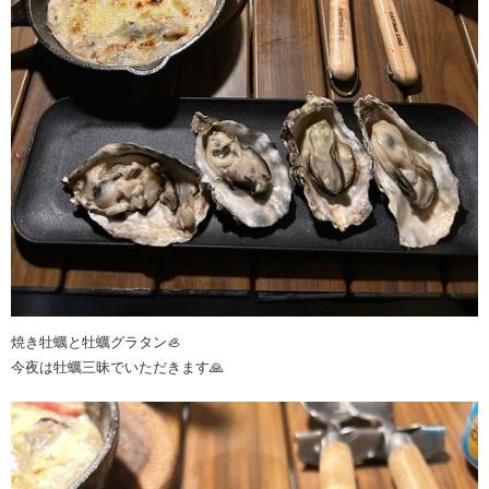
焼き牡蠣と牡蠣グラタン🦪
今夜は牡蠣三昧でいただきます🙏