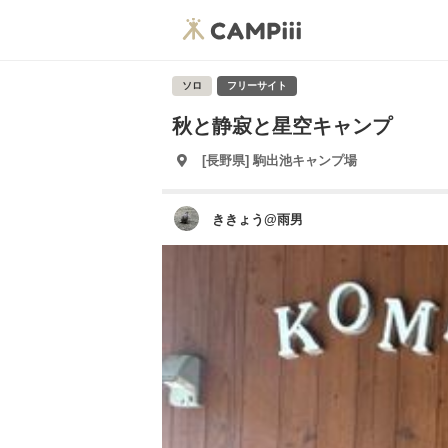
ソロ
フリーサイト
秋と静寂と星空キャンプ
[長野県] 駒出池キャンプ場
ききょう@雨男