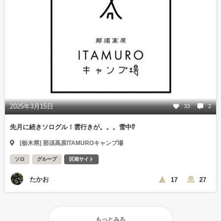
2025年3月15日
33
2
先月に続きソログル！雲行きが。。。雪中⁉︎
[栃木県] 那須高原ITAMUROキャンプ場
ソロ
グループ
区画サイト
たかお
17
27
もっとみる