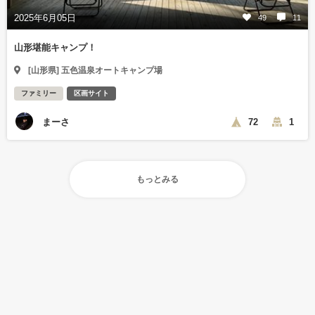
2025年6月05日
49
11
山形堪能キャンプ！
[山形県] 五色温泉オートキャンプ場
ファミリー
区画サイト
まーさ
72
1
もっとみる