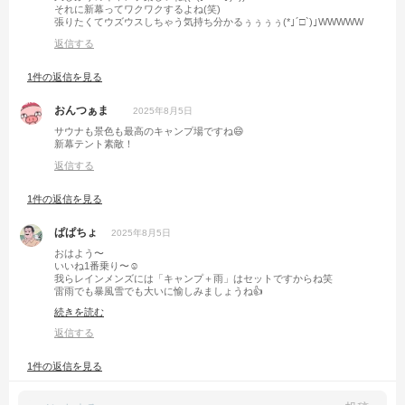
それに新幕ってワクワクするよね(笑)
張りたくてウズウスしちゃう気持ち分かるぅぅぅぅ(*｣´□`)｣WWWWW
返信する
1件の返信を見る
おんつぁま
2025年8月5日
サウナも景色も最高のキャンプ場ですね😄
新幕テント素敵！
返信する
1件の返信を見る
ぱぱちょ
2025年8月5日
おはよう〜
いいね1番乗り〜☺️
我らレインメンズには「キャンプ＋雨」はセットですからね笑
雷雨でも暴風雪でも大いに愉しみましょうね👍
ところでどんな📕読んでたの〜？
続きを読む
返信する
1件の返信を見る