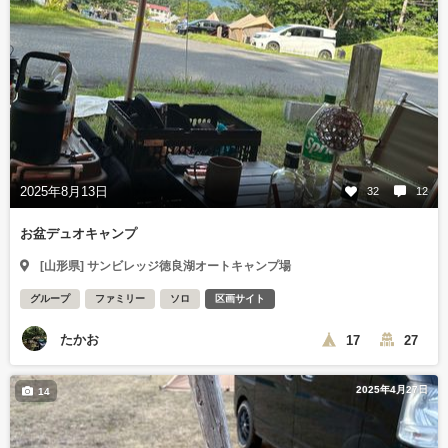
2025年8月13日
32
12
お盆デュオキャンプ
[山形県] サンビレッジ徳良湖オートキャンプ場
グループ
ファミリー
ソロ
区画サイト
たかお
17
27
2025年4月27日
14