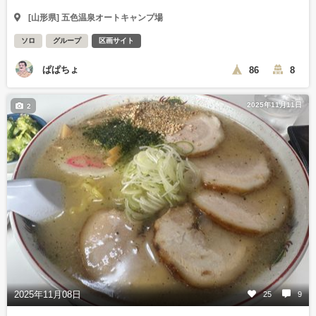
[山形県] 五色温泉オートキャンプ場
ソロ
グループ
区画サイト
ぱぱちょ
86
8
2025年11月11日
2
2025年11月08日
25
9