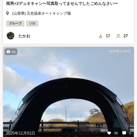
雨男×2デュオキャン〜写真取ってませんでしたごめんなさい〜
[山形県] 五色温泉オートキャンプ場
グループ
ソロ
たかお
17
27
2025年11月4日
14
2025年11月01日
38
0