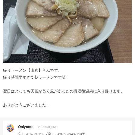
帰りラーメン【山喜】さんです。
帰り時間早すぎて朝ラーメンです笑
翌日はとっても天気が良く風があったの撤収後温泉に入り帰ります。
ありがとうございました！
Oniyome
2025年8月6日
久しぶりのキャンプ楽しいね((o(｡>ω<｡)o))💗