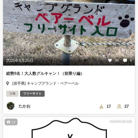
2025年4月25日
34
6
総勢9名！大人数グルキャン！（前乗り編）
[岩手県] キャンプグランド・ベアーベル
ソロ
フリーサイト
たかお
17
27
2025年3月16日
12