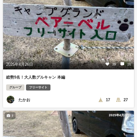
2025年4月26日
39
16
総勢9名！大人数グルキャン 本編
グループ
フリーサイト
たかお
17
27
2025年4月27日
7