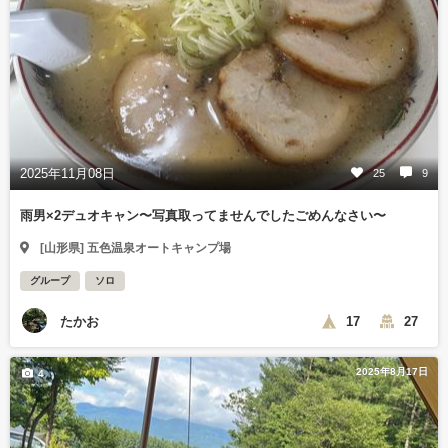
2025年11月08日
25
9
雨男×2デュオキャン〜写真取ってませんでしたごめんなさい〜
[山形県] 五色温泉オートキャンプ場
グループ
ソロ
たかお
17
27
2025年8月17日
4