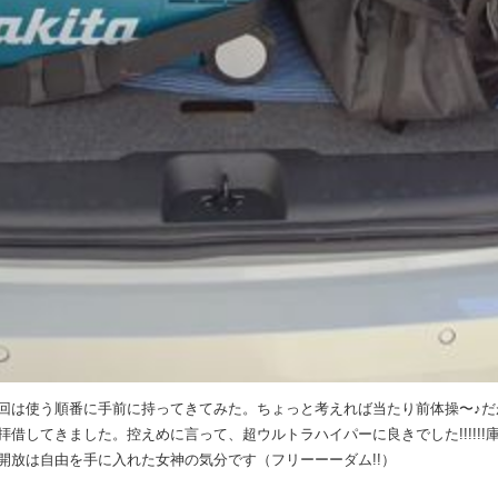
回は使う順番に手前に持ってきてみた。ちょっと考えれば当たり前体操〜♪だ
借してきました。控えめに言って、超ウルトラハイパーに良きでした!!!!!
開放は自由を手に入れた女神の気分です（フリーーーダム!!）