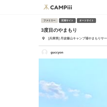
ファミリー
区画サイト
オートサイト
3度目のやまもり
[兵庫県] 丹波篠山キャンプ場やまもりサ
guccyon