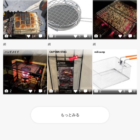
4
2
3
14
0
5
0
6
0
網
網
網
ハンドメイド
CAPTAIN STAG
milicamp
2
2
2
7
2
5
0
8
0
もっとみる