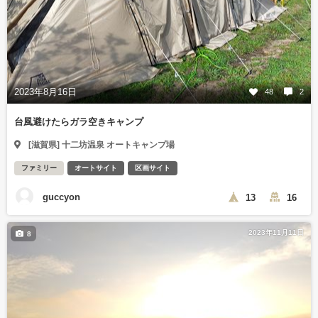
2023年8月16日
48
2
台風避けたらガラ空きキャンプ
[滋賀県] 十二坊温泉 オートキャンプ場
ファミリー
オートサイト
区画サイト
guccyon
13
16
2023年11月11日
8