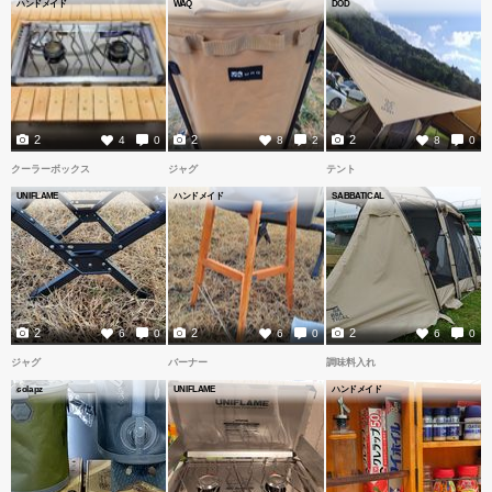
ハンドメイド
WAQ
DOD
2
2
2
4
0
8
2
8
0
クーラーボックス
ジャグ
テント
UNIFLAME
ハンドメイド
SABBATICAL
2
2
2
6
0
6
0
6
0
ジャグ
バーナー
調味料入れ
colapz
UNIFLAME
ハンドメイド