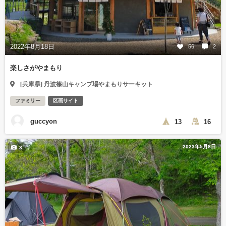
2022年8月18日
56
2
楽しさがやまもり
[兵庫県] 丹波篠山キャンプ場やまもりサーキット
ファミリー
区画サイト
guccyon
13
16
2023年5月8日
3