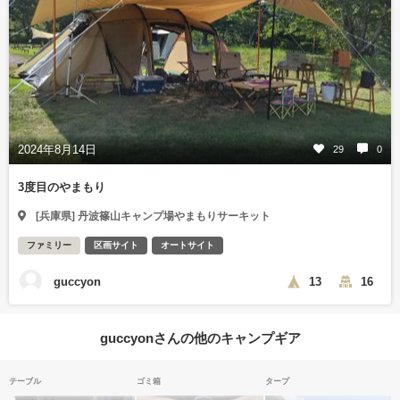
2024年8月14日
29
0
3度目のやまもり
[兵庫県] 丹波篠山キャンプ場やまもりサーキット
ファミリー
区画サイト
オートサイト
guccyon
13
16
guccyonさんの他のキャンプギア
テーブル
ゴミ箱
タープ