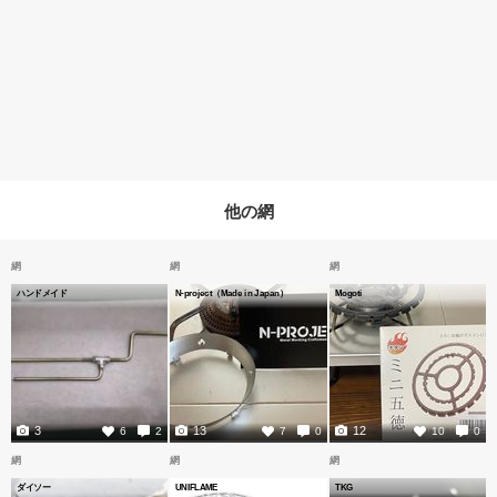
他の網
網
網
網
ハンドメイド
N-project（Made in Japan）
Mogoti
3
13
12
6
2
7
0
10
0
網
網
網
ダイソー
UNIFLAME
TKG