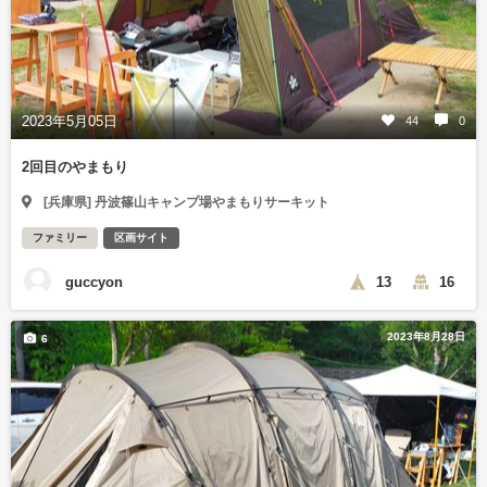
2023年5月05日
44
0
2回目のやまもり
[兵庫県] 丹波篠山キャンプ場やまもりサーキット
ファミリー
区画サイト
guccyon
13
16
2023年8月28日
6