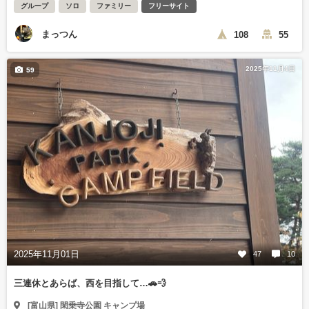
グループ
ソロ
ファミリー
フリーサイト
まっつん
108
55
2025年11月4日
59
2025年11月01日
47
10
三連休とあらば、西を目指して…🚗💨
[富山県] 閑乗寺公園 キャンプ場