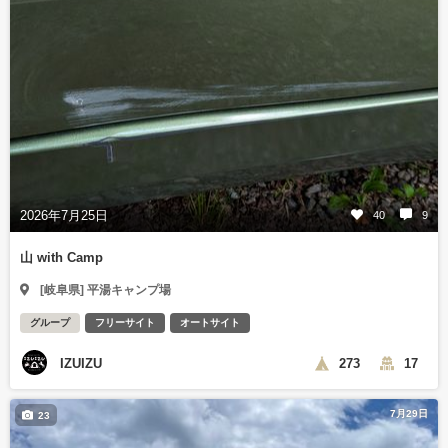
2026年7月25日
40
9
山 with Camp
[岐阜県] 平湯キャンプ場
グループ
フリーサイト
オートサイト
IZUIZU
273
17
7月29日
23