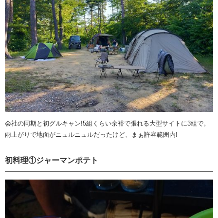
会社の同期と初グルキャン!5組くらい余裕で張れる大型サイトに3組で。
雨上がりで地面がニュルニュルだったけど、まぁ許容範囲内!
初料理①ジャーマンポテト