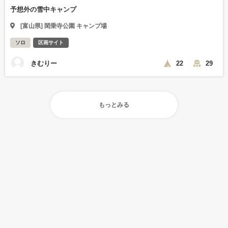
予想外の雪中キャンプ
[富山県] 閑乗寺公園 キャンプ場
ソロ
区画サイト
きむりー
22
29
もっとみる