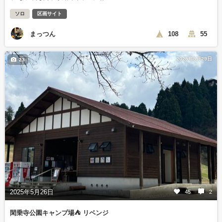
ソロ
区画サイト
まっつん
108
55
2025年5月29日
23
2025年5月26日
45
2
閑乗寺公園キャンプ場⛺️ リベンジ