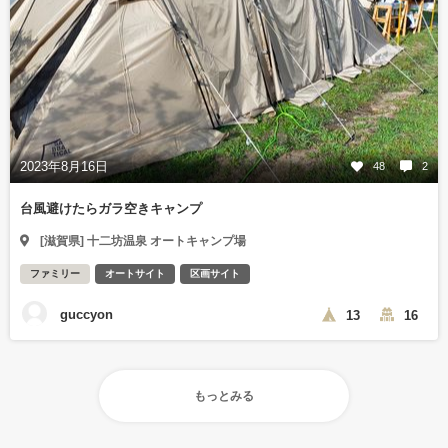
2023年8月16日
48
2
台風避けたらガラ空きキャンプ
[滋賀県] 十二坊温泉 オートキャンプ場
ファミリー
オートサイト
区画サイト
guccyon
13
16
もっとみる