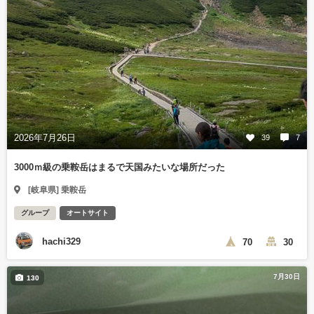
2026年7月26日
39
7
3000ｍ級の乗鞍岳はまるで天国みたいな場所だった
[岐阜県] 乗鞍岳
グループ
オートサイト
hachi329
70
30
7月30日
130