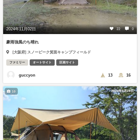
2024年11月02日
22
0
豪雨強風のち晴れ
[大阪府] スノーピーク箕面キャンプフィールド
ファミリー
オートサイト
区画サイト
guccyon
13
16
2024年8月28日
10