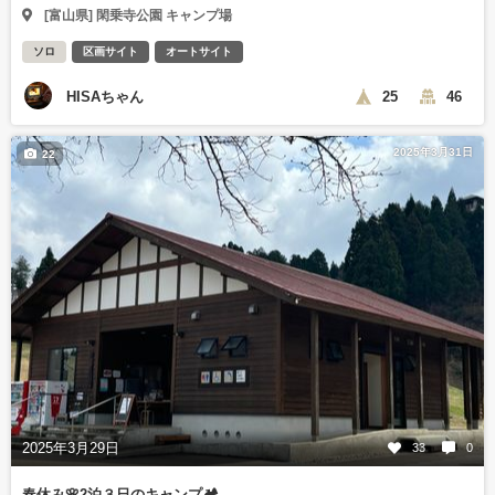
[富山県] 閑乗寺公園 キャンプ場
ソロ
区画サイト
オートサイト
HISAちゃん
25
46
2025年3月31日
22
2025年3月29日
33
0
春休み🌸2泊３日のキャンプ🏕️