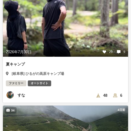
2026年7月30日
29
9
夏キャンプ
[岐阜県] ひるがの高原キャンプ場
ファミリー
オートサイト
すな
48
6
4日前
34