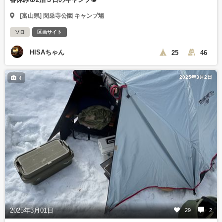
[富山県] 閑乗寺公園 キャンプ場
ソロ
区画サイト
HISAちゃん
25
46
2025年3月2日
4
2025年3月01日
29
2