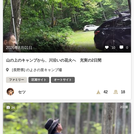
2026年8月01日
10
0
山の上のキャンプから、川沿いの花火へ 充実の2日間
[長野県] のよさの里キャンプ場
ファミリー
区画サイト
オートサイト
セツ
42
18
2日前
26