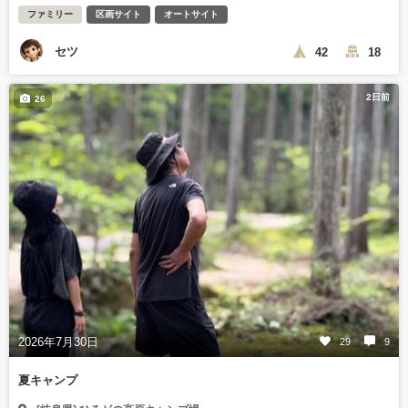
ファミリー
区画サイト
オートサイト
セツ
42
18
2日前
26
2026年7月30日
29
9
夏キャンプ