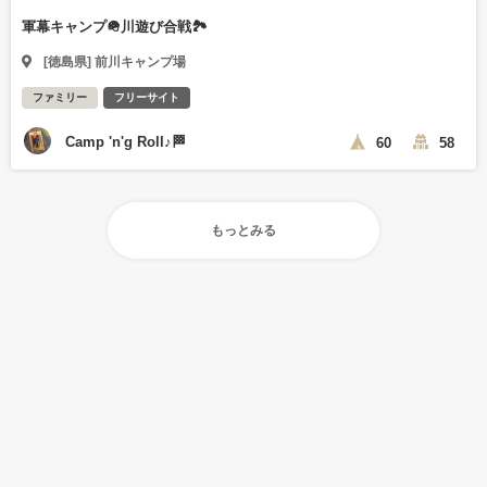
軍幕キャンプ🪖川遊び合戦🏞️
[徳島県] 前川キャンプ場
ファミリー
フリーサイト
Camp 'n'g Roll♪🏁
60
58
もっとみる