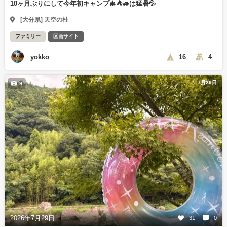
10ヶ月ぶりにして今年初キャンプ🎄⛺🚙は猛暑💦
[大分県] 天空の杜
ファミリー
区画サイト
yokko
16
4
7月29日
9
2026年7月29日
31
0