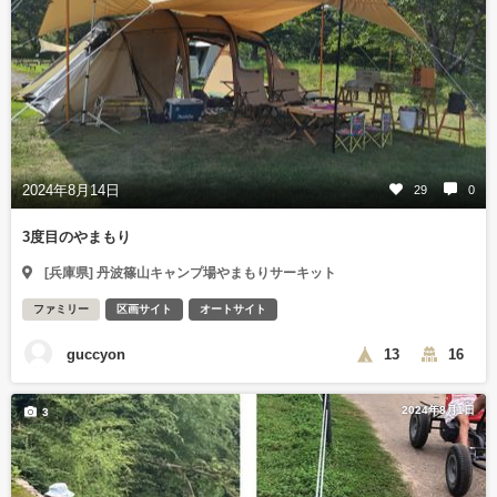
2024年8月14日
29
0
3度目のやまもり
[兵庫県] 丹波篠山キャンプ場やまもりサーキット
ファミリー
区画サイト
オートサイト
guccyon
13
16
2024年8月1日
3