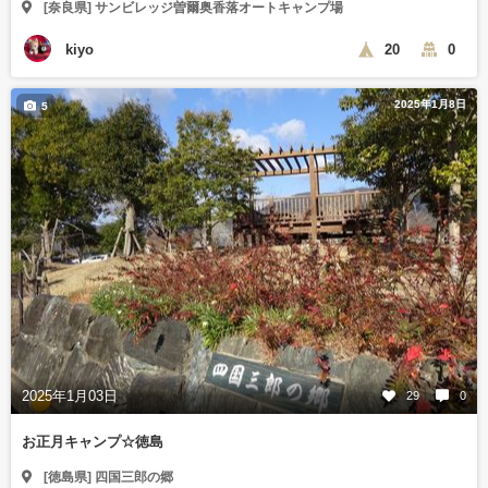
[奈良県] サンビレッジ曽爾奥香落オートキャンプ場
kiyo
20
0
2025年1月8日
5
2025年1月03日
29
0
お正月キャンプ☆徳島
[徳島県] 四国三郎の郷