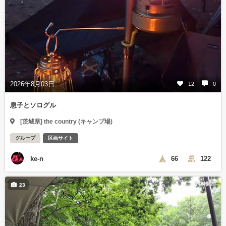
2026年8月03日
12
0
息子とソログル
[茨城県] the country (キャンプ場)
グループ
区画サイト
ke-n
66
122
14時間前
23