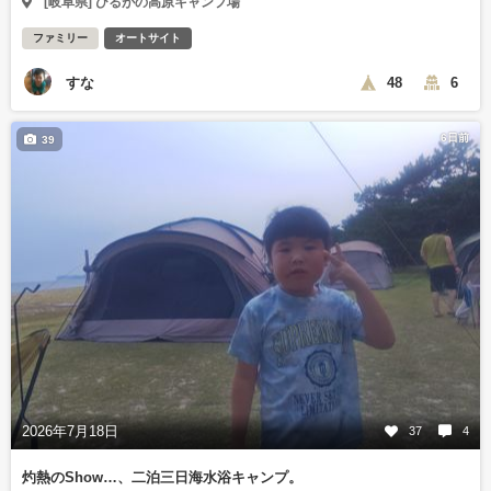
[岐阜県] ひるがの高原キャンプ場
ファミリー
オートサイト
すな
48
6
6日前
39
2026年7月18日
37
4
灼熱のShow…、二泊三日海水浴キャンプ。