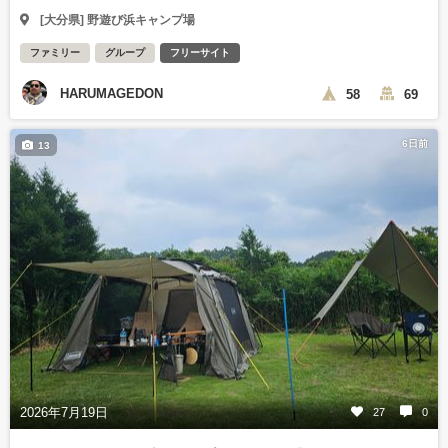
[大分県] 野遊び浜キャンプ場
ファミリー
グループ
フリーサイト
HARUMAGEDON
58
69
6日前
13
2026年7月19日
27
0