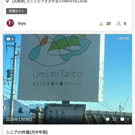
[兵庫県] ユニトピアささやまCAMP&VILLAGE
区画サイト
kiyo
20
0
1月10日
5
2026年1月09日
23
0
シニアの外遊び(今年初)