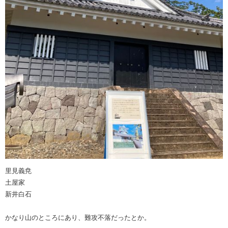
里見義尭
土屋家
新井白石
かなり山のところにあり、難攻不落だったとか。