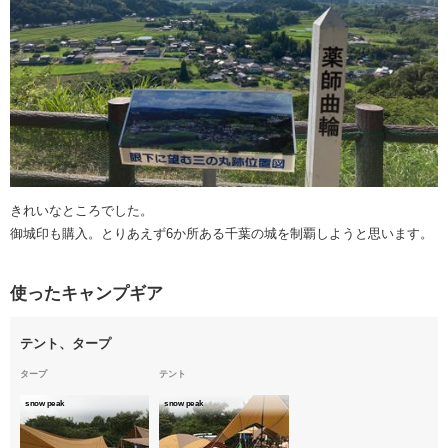
きれいなところでした。
御城印も購入。とりあえず6か所ある千葉の城を制覇しようと思います。
使ったキャンプギア
テント、タープ
タープ
テント
snow peak
snow peak