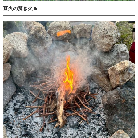
直火の焚き火🔥