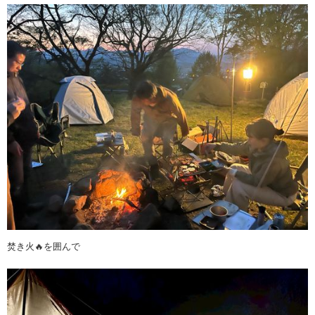
焚き火🔥を囲んで