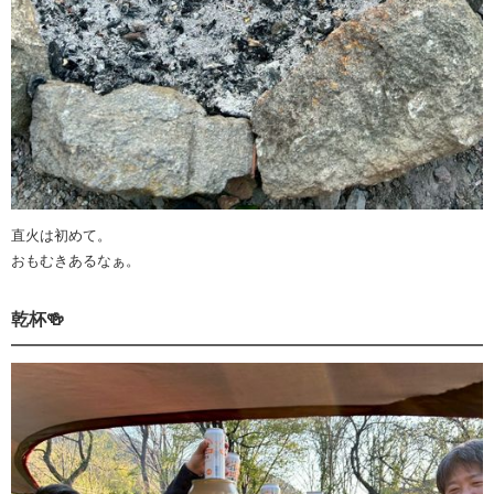
直火は初めて。
おもむきあるなぁ。
乾杯🍻