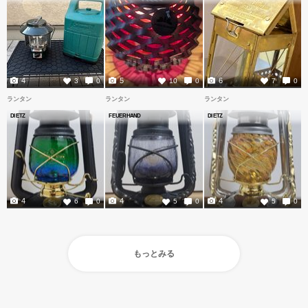
4
5
6
3
0
10
0
7
0
ランタン
ランタン
ランタン
DIETZ
FEUERHAND
DIETZ
4
4
4
6
0
5
0
5
0
もっとみる