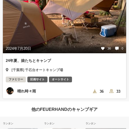
2024年7月20日
36
0
24年夏、娘たちとキャンプ
[千葉県] 千石台オートキャンプ場
ファミリー
区画サイト
オートサイト
晴れ時々雨
36
33
他のFEUERHANDのキャンプギア
ランタン
ランタン
ランタン