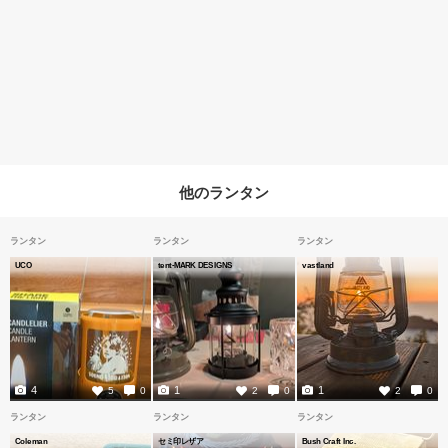
他のランタン
ランタン
ランタン
ランタン
UCO
tent-MARK DESIGNS
vastland
4
1
1
5
0
2
0
2
0
ランタン
ランタン
ランタン
Coleman
セミ印レザア
Bush Craft Inc.