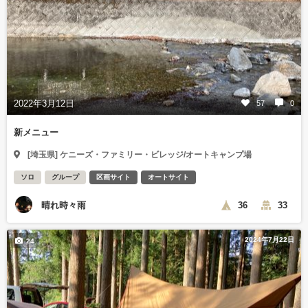
2022年3月12日
57
0
新メニュー
[埼玉県] ケニーズ・ファミリー・ビレッジ/オートキャンプ場
ソロ
グループ
区画サイト
オートサイト
晴れ時々雨
36
33
2024年7月22日
24