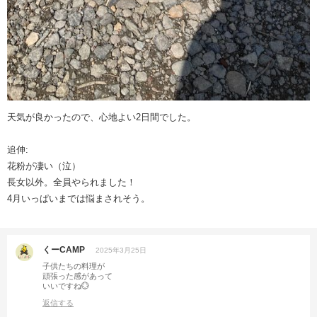
天気が良かったので、心地よい2日間でした。
追伸:
花粉が凄い（泣）
長女以外。全員やられました！
4月いっぱいまでは悩まされそう。
くーCAMP
2025年3月25日
子供たちの料理が
頑張った感があって
いいですね💮
返信する