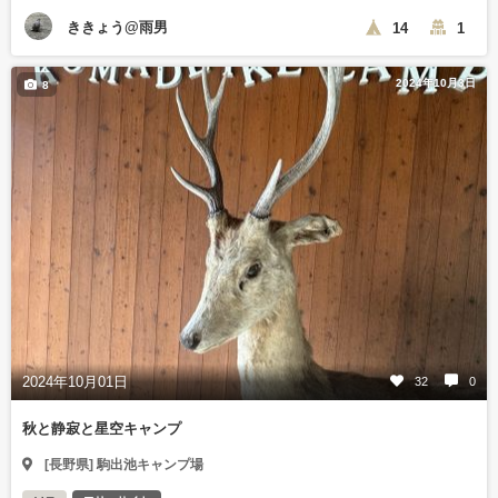
ききょう@雨男
14
1
2024年10月3日
8
2024年10月01日
32
0
秋と静寂と星空キャンプ
[長野県] 駒出池キャンプ場