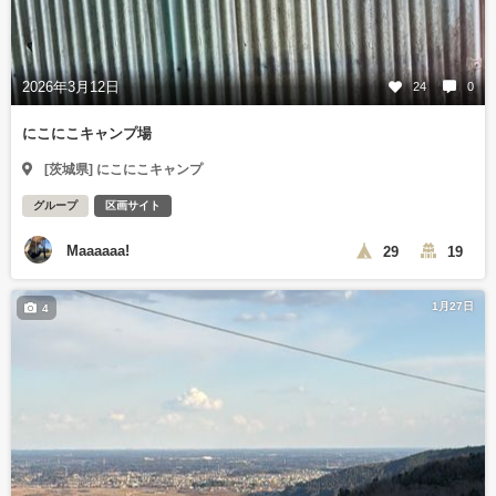
2026年3月12日
24
0
にこにこキャンプ場
[茨城県] にこにこキャンプ
グループ
区画サイト
Maaaaaa!
29
19
1月27日
4