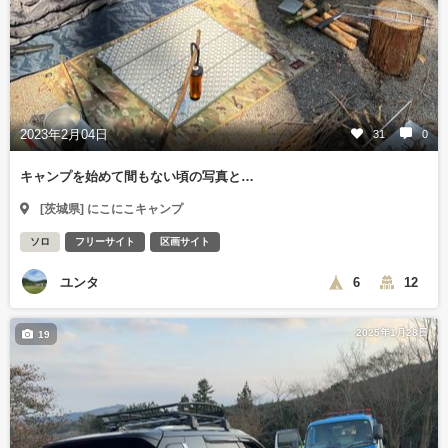
2023年2月04日
31
0
キャンプを始めて間もない頃の写真と…
[茨城県] にこにこキャンプ
ソロ
フリーサイト
区画サイト
ユンタ
6
12
2025年1月28日
19