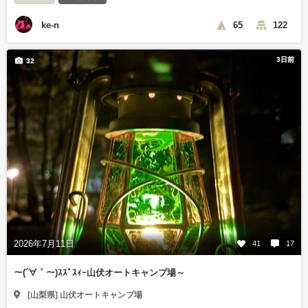
ke-n
65
122
3日前
32
2026年7月11日
41
17
～(´∀｀～)ｽｽﾞｽｨｰ山伏オートキャンプ場～
[山梨県] 山伏オートキャンプ場