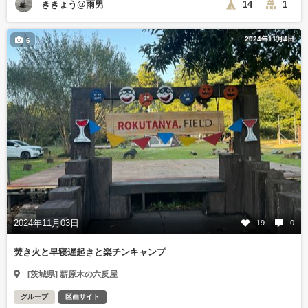
ききょう@雨男
14
1
2024年11月4日
6
2024年11月03日
19
0
焚き火と早寝遅起きと楽チンキャンプ
[茨城県] 薪原木の六反屋
グループ
区画サイト