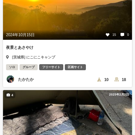
2024年10月15日
15
0
夜景とあさやけ
[茨城県] にこにこキャンプ
ソロ
グループ
フリーサイト
区画サイト
たかたか
10
18
2025年2月2日
4