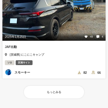
2025年1月25日
49
4
JAF出動
[茨城県] にこにこキャンプ
ソロ
区画サイト
スモーキー
82
66
もっとみる