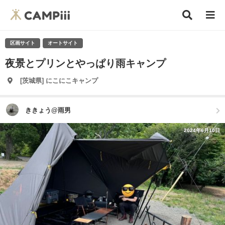
区画サイト
オートサイト
夜景とプリンとやっぱり雨キャンプ
[茨城県] にこにこキャンプ
ききょう@雨男
2024年6月10日