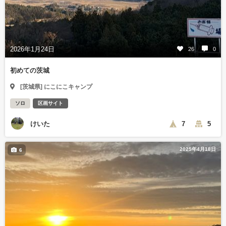
2026年1月24日
26
0
初めての茨城
[茨城県] にこにこキャンプ
ソロ
区画サイト
けいた
7
5
2025年4月18日
6