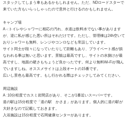
スタックしてしまう車もあるかもしれません。ただ、NDロードスターで
来ていた方もいらっしゃったので意外と行けるのかもしれません。
キャンプ場
A -:トイレやシャワーに相応の汚れ、水道は飲料水でない事があります
が、逆に私が感じた悪い所はそれだけです。ただし、管理棟は24h空いて
おりシャワーも無料、レンジやコンロなども常設しています。
サイト同士が段々になっていたりして距離もあり、プライベート感が損
なわれる事は無いと思います。景観は最高ですし、サイトの水捌けが最
高ですし、地面の硬さもちょうど良かったです。何より無料Wi-Fiが飛ん
でいますしね。オススメサイトは上段オートの15番です。
広いし景色も最高です。もし行かれる際はチェックしてみてください。
周辺施設
A :10分程度でカスミ岩間店があり、そこが1番近いスーパーです。
道の駅は15分程度で「道の駅 かさま」があります。個人的に道の駅が
大好きなので記載しておきます。
入浴施設は15分程度で石岡健康センターがあります。