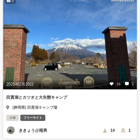
2025年2月22日
7
2025年2月20日
33
1
田貫湖とカツオと大失態キャンプ
[静岡県] 田貫湖キャンプ場
ソロ
フリーサイト
ききょう@雨男
14
1