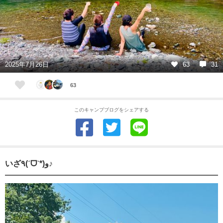
2025年7月26日
63
31
63
このキャンプブログをシェアする
いざ٩(ˊᗜˋ*)و♪