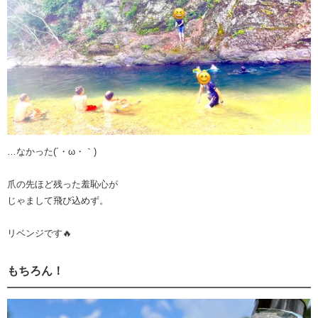
…なかった(´・ω・｀)
爪の先ほど残った羞恥心が
じゃまして飛び込めず。
リベンジです🔥
もちろん！