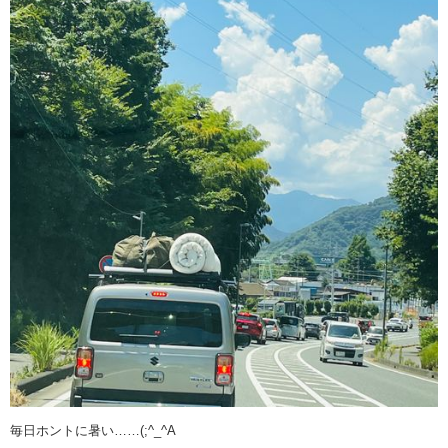
毎日ホントに暑い……(;^_^A