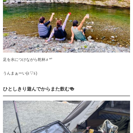
足を水につけながら乾杯♬*°
うんまぁーい(≧▽≦)
ひとしきり遊んでからまた飲む🍻