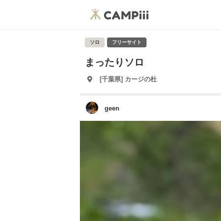
ソロ
フリーサイト
まったりソロ
[千葉県] カージの杜
geen