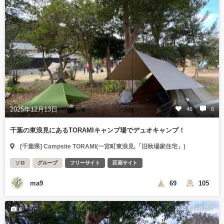
2025年12月13日
46
0
千葉の東浪見にあるTORAMIキャンプ場でデュオキャンプ！
[千葉県] Campsite TORAMI(一宮町東浪見,「旧秋場家住宅」)
ソロ
グループ
フリーサイト
区画サイト
ma9
69
105
2025年12月14日
8