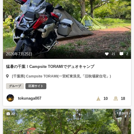
2026年7月25日
21
2
猛暑の千葉！Campsite TORAMIでデュオキャンプ
[千葉県] Campsite TORAMI(一宮町東浪見,「旧秋場家住宅」)
グループ
区画サイト
tokunaga007
10
18
7月26日
22