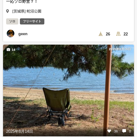
一応ソロ野営？！
[茨城県] 蛇沼公園
ソロ
フリーサイト
geen
26
22
2025年8月19日
14
2025年8月14日
36
0