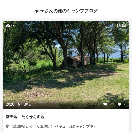
geenさんの他のキャンプブログ
7月1日
13
2026年5月30日
24
0
新天地 たくせん園地
[茨城県] たくせん園地(バーベキュー場&キャンプ場）