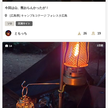
今回は山、熊おらんかったが！
[広島県] キャンプ&コテージ フォレスタ広島
ソロ
区画サイト
ともっち
26
19
1日前
14