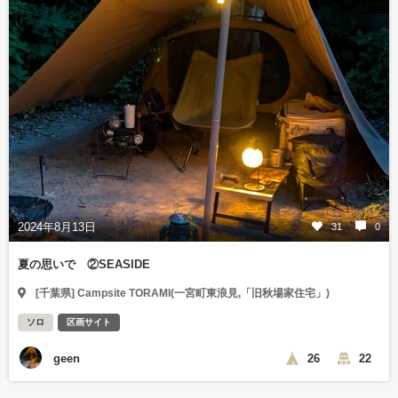
2024年8月13日
31
0
夏の思いで ②SEASIDE
[千葉県] Campsite TORAMI(一宮町東浪見,「旧秋場家住宅」)
ソロ
区画サイト
geen
26
22