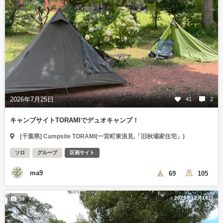
2026年7月25日
41
2
キャンプサイトTORAMIでデュオキャンプ！
[千葉県] Campsite TORAMI(一宮町東浪見,「旧秋場家住宅」)
ソロ
グループ
区画サイト
ma9
69
105
2025年12月14日
38