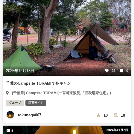
2025年12月13日
22
0
千葉のCampsite TORAMIで冬キャン
[千葉県] Campsite TORAMI(一宮町東浪見,「旧秋場家住宅」)
グループ
区画サイト
tokunaga007
10
18
2024年11月7日
8