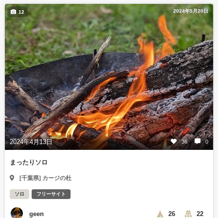
2024年5月20日
12
2024年4月13日
36
0
まったりソロ
[千葉県] カージの杜
ソロ
フリーサイト
geen
26
22