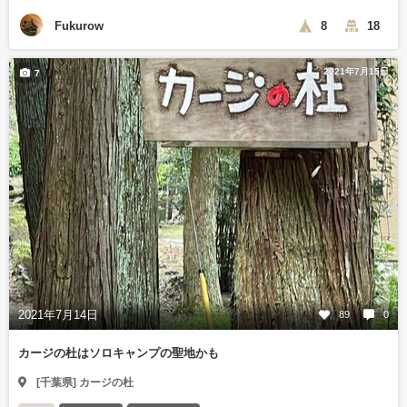
Fukurow
8
18
2021年7月15日
7
2021年7月14日
89
0
カージの杜はソロキャンプの聖地かも
[千葉県] カージの杜