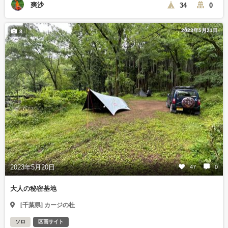
爽沙
34
0
2023年5月21日
8
2023年5月20日
47
0
大人の秘密基地
[千葉県] カージの杜
ソロ
区画サイト