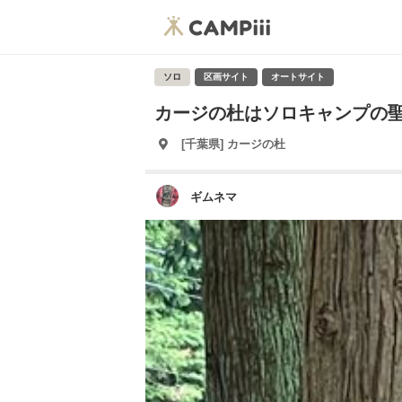
ソロ
区画サイト
オートサイト
カージの杜はソロキャンプの
[千葉県] カージの杜
ギムネマ