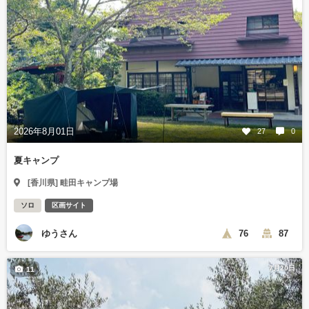
2026年8月01日
27
0
夏キャンプ
[香川県] 畦田キャンプ場
ソロ
区画サイト
ゆうさん
76
87
7月20日
11