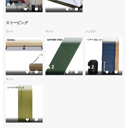
4
1
15
0
4
0
スリーピング
コット
マット
シュラフ
Ventlax
CAPTAIN STAG
ベアーズロック
2
2
2
3
0
2
0
2
0
マット
シーツゥサミット
2
5
0