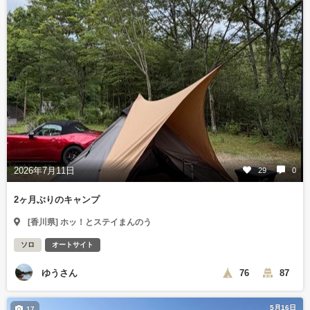
2026年7月11日
29
0
2ヶ月ぶりのキャンプ
[香川県] ホッ！とステイまんのう
ソロ
オートサイト
ゆうさん
76
87
5月16日
17