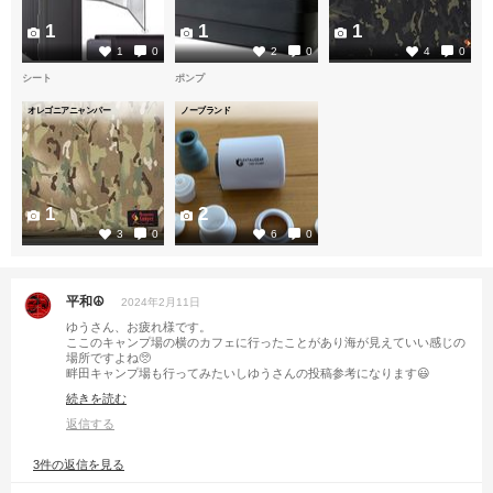
1
1
1
1
0
2
0
4
0
シート
ポンプ
オレゴニアニャンパー
ノーブランド
1
2
3
0
6
0
平和☮️
2024年2月11日
ゆうさん、お疲れ様です。
ここのキャンプ場の横のカフェに行ったことがあり海が見えていい感じの
場所ですよね🥺
畔田キャンプ場も行ってみたいしゆうさんの投稿参考になります😃
ここのキャンプ場の値段はどれぐらいですか？
続きを読む
海側と山側で値段が変わってたような😣
テント内、秘密基地感があって俺は好きです😊
返信する
3件の返信を見る