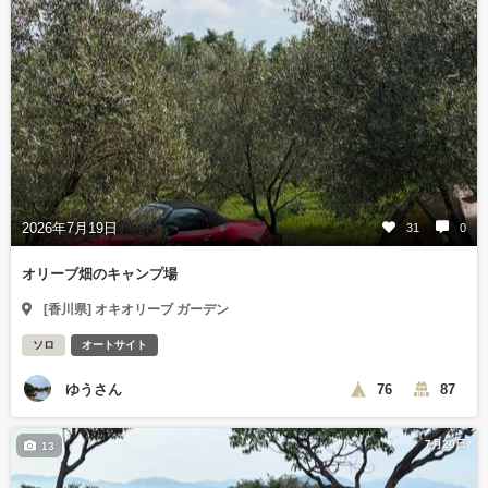
2026年7月19日
31
0
オリーブ畑のキャンプ場
[香川県] オキオリーブ ガーデン
ソロ
オートサイト
ゆうさん
76
87
7月20日
13