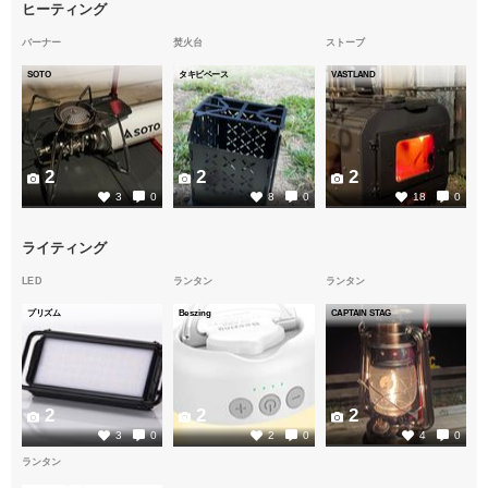
ヒーティング
バーナー
焚火台
ストーブ
SOTO
タキビベース
VASTLAND
2
2
2
3
0
8
0
18
0
ライティング
LED
ランタン
ランタン
プリズム
Beszing
CAPTAIN STAG
2
2
2
3
0
2
0
4
0
ランタン