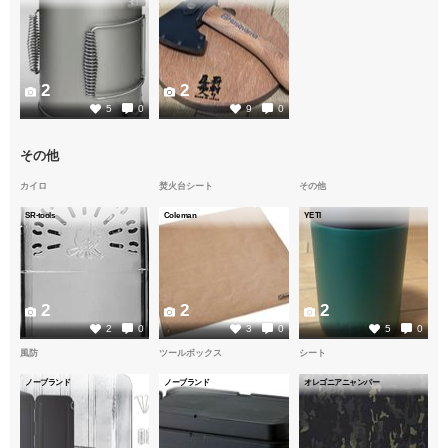
2
2
5
0
9
0
その他
カイロ
焚火台シート
その他
SR-tools
Coleman
YETI
2
2
2
2
0
3
0
5
0
風防
ツールボックス
シート
ノーブランド
ノーブランド
オレゴニアニャンパー