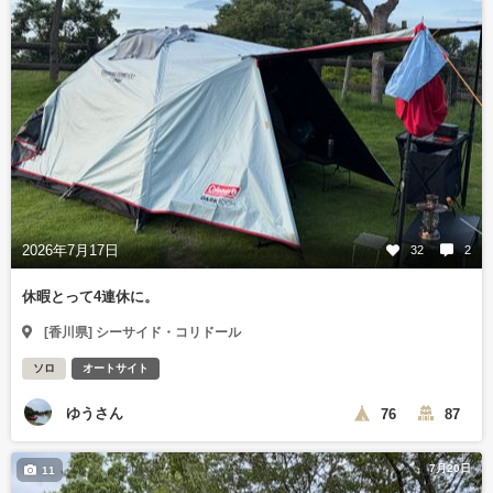
2026年7月17日
32
2
休暇とって4連休に。
[香川県] シーサイド・コリドール
ソロ
オートサイト
ゆうさん
76
87
7月20日
11