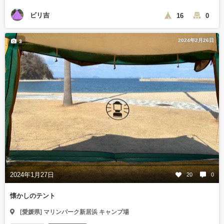
ビリ吉
16
0
2024年2月26日
3
2024年1月27日
20
0
懐かしのテント
[愛媛県] マリンパーク新居浜 キャンプ場