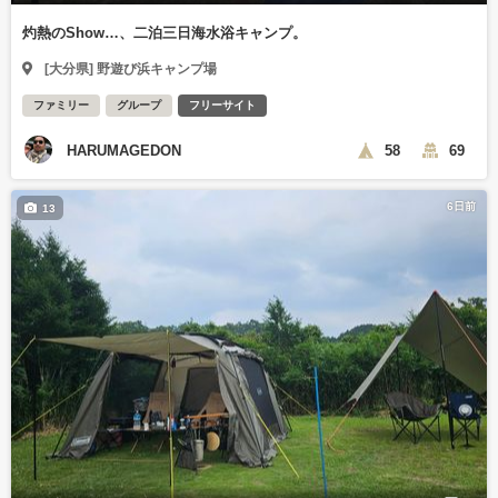
灼熱のShow…、二泊三日海水浴キャンプ。
[大分県] 野遊び浜キャンプ場
ファミリー
グループ
フリーサイト
HARUMAGEDON
58
69
6日前
13