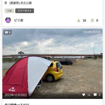
[愛媛県] 武丈公園
ソロ
フリーサイト
ビリ吉
16
0
2024年2月25日
3
2023年12月03日
14
0
外で鍋食べるだけ