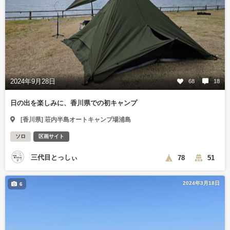
2024年9月28日
68
18
日の出を楽しみに、香川県での初キャンプ
[香川県] 荘内半島オートキャンプ場浦島
ソロ
区画サイト
三代目とっしぃ
78
51
2024年3月18日
6