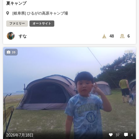
夏キャンプ
[岐阜県] ひるがの高原キャンプ場
ファミリー
オートサイト
すな
48
6
6日前
39
2026年7月18日
37
4