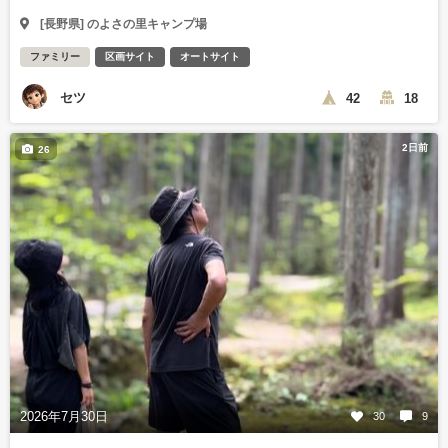
[長野県] のよさの里キャンプ場
ファミリー
区画サイト
オートサイト
セツ
42
18
2日前
26
2026年7月30日
30
9