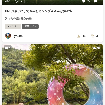
2026年7月19日
27
0
10ヶ月ぶりにして今年初キャンプ🎄⛺🚙は猛暑💦
[大分県] 天空の杜
ファミリー
区画サイト
yokko
16
4
7月29日
9