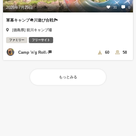
2026年7月29日
31
0
軍幕キャンプ🪖川遊び合戦🏞️
[徳島県] 前川キャンプ場
ファミリー
フリーサイト
Camp 'n'g Roll♪🏁
60
58
もっとみる