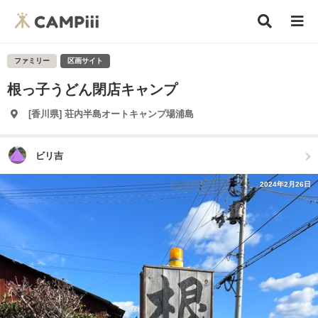
ファミリー
区画サイト
根っ子うどん閉店キャンプ
[香川県] 荘内半島オートキャンプ場浦島
ビリ吉
2024年2月26日