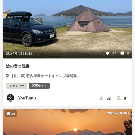
2024年3月16日
47
0
波の音と読書
[香川県] 荘内半島オートキャンプ場浦島
ファミリー
区画サイト
YouTumu
32
0
2024年3月10日
20