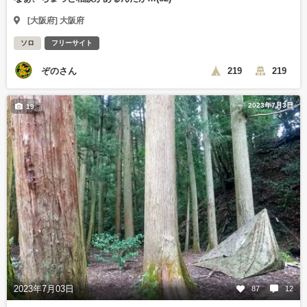
[大阪府] 大阪府
ソロ
フリーサイト
ぞのさん
219
219
2023年7月3日
19
2023年7月03日
87
12