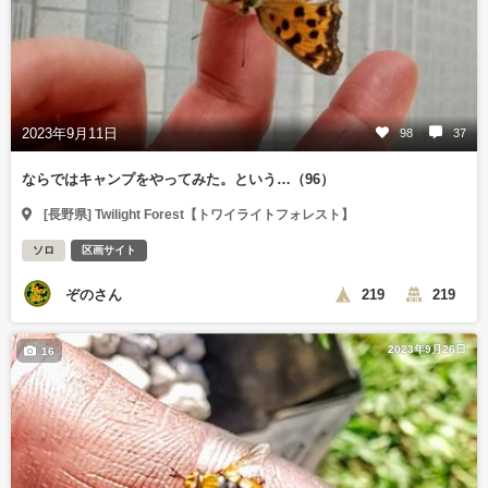
2023年9月11日
98
37
ならではキャンプをやってみた。という…（96）
[長野県] Twilight Forest【トワイライトフォレスト】
ソロ
区画サイト
ぞのさん
219
219
2023年9月26日
16