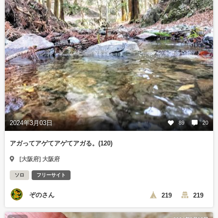
2024年3月03日
89
20
アガってアゲてアゲてアガる。(120)
[大阪府] 大阪府
ソロ
フリーサイト
ぞのさん
219
219