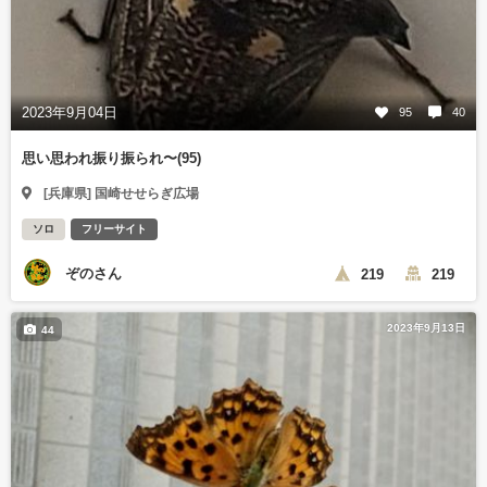
2023年9月04日
95
40
思い思われ振り振られ〜(95)
[兵庫県] 国崎せせらぎ広場
ソロ
フリーサイト
ぞのさん
219
219
2023年9月13日
44