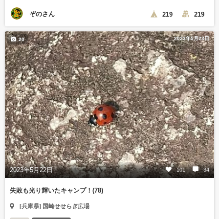
ぞのさん
219
219
2023年5月23日
20
2023年5月22日
101
34
失敗も光り輝いたキャンプ！(78)
[兵庫県] 国崎せせらぎ広場