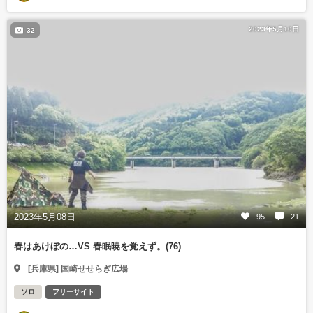
2023年5月10日
32
2023年5月08日
95
21
春はあけぼの…VS 春眠暁を覚えず。(76)
[兵庫県] 国崎せせらぎ広場
ソロ
フリーサイト