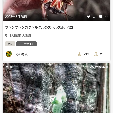
2023年8月20日
93
47
ブ〜ンブ〜ンのグ〜ルグルのズ〜ルズル。(92)
[大阪府] 大阪府
ソロ
フリーサイト
ぞのさん
219
219
2023年8月28日
18