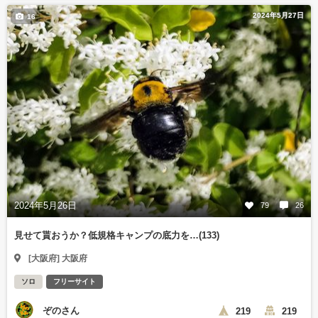
2024年5月27日
16
2024年5月26日
79
26
見せて貰おうか？低規格キャンプの底力を…(133)
[大阪府] 大阪府
ソロ
フリーサイト
ぞのさん
219
219