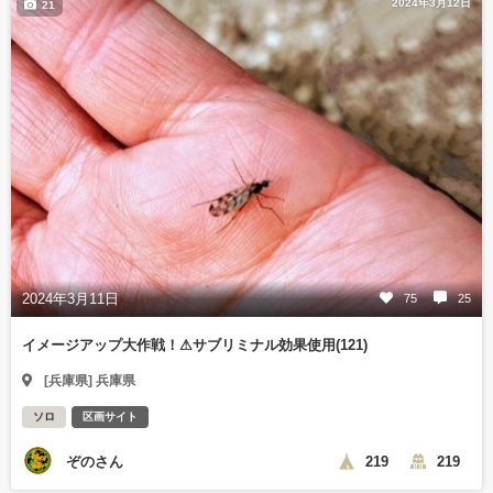
2024年3月12日
21
2024年3月11日
75
25
イメージアップ大作戦！⚠サブリミナル効果使用(121)
[兵庫県] 兵庫県
ソロ
区画サイト
ぞのさん
219
219