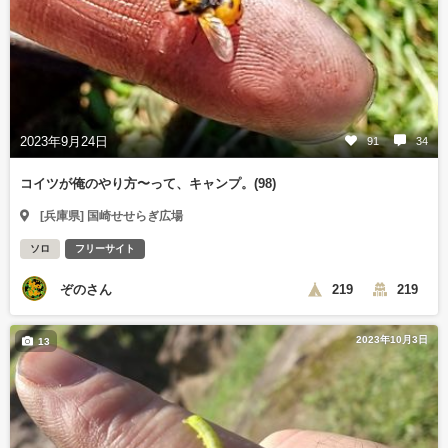
2023年9月24日
91
34
コイツが俺のやり方〜って、キャンプ。(98)
[兵庫県] 国崎せせらぎ広場
ソロ
フリーサイト
ぞのさん
219
219
2023年10月3日
13