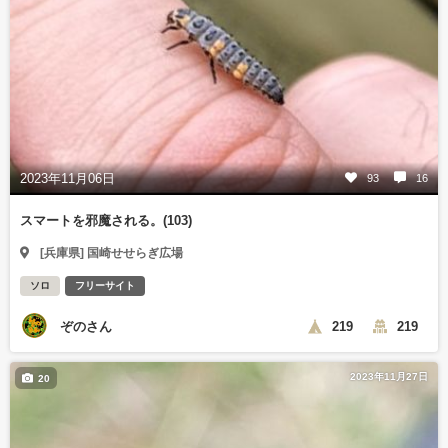
2023年11月06日
93
16
スマートを邪魔される。(103)
[兵庫県] 国崎せせらぎ広場
ソロ
フリーサイト
ぞのさん
219
219
2023年11月27日
20