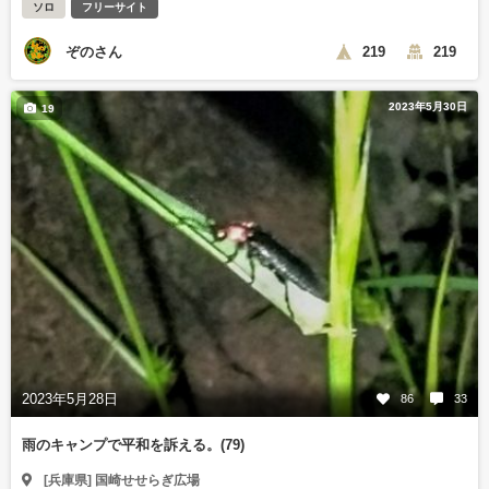
ソロ
フリーサイト
ぞのさん
219
219
2023年5月30日
19
2023年5月28日
86
33
雨のキャンプで平和を訴える。(79)
[兵庫県] 国崎せせらぎ広場