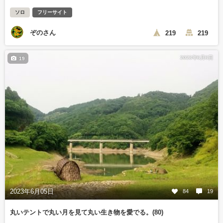
ソロ
フリーサイト
ぞのさん
219
219
2023年6月6日
19
2023年6月05日
84
19
丸いテントで丸い月を見て丸い生き物を愛でる。(80)