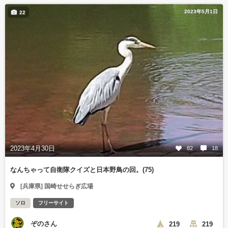
2023年5月1日
22
2023年4月30日
82
18
なんちゃって自衛隊クイズと日本野鳥の回。(75)
[兵庫県] 国崎せせらぎ広場
ソロ
フリーサイト
ぞのさん
219
219