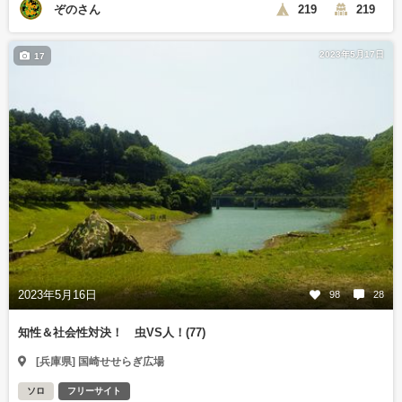
ぞのさん
219
219
2023年5月17日
17
2023年5月16日
98
28
知性＆社会性対決！ 虫VS人！(77)
[兵庫県] 国崎せせらぎ広場
ソロ
フリーサイト