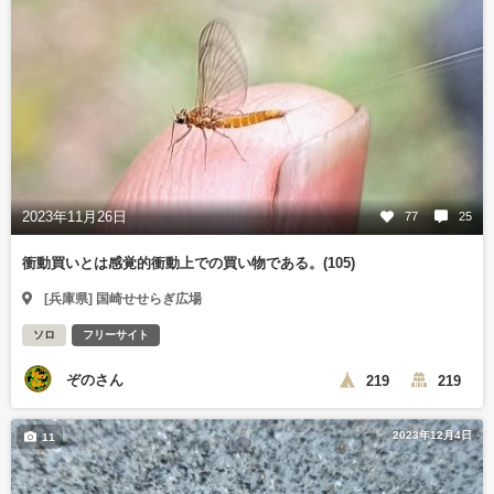
2023年11月26日
77
25
衝動買いとは感覚的衝動上での買い物である。(105)
[兵庫県] 国崎せせらぎ広場
ソロ
フリーサイト
ぞのさん
219
219
2023年12月4日
11