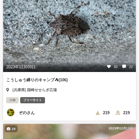
2023年12月03日
82
22
こうしゅう縛りのキャンプ⛺(106)
[兵庫県] 国崎せせらぎ広場
ソロ
フリーサイト
ぞのさん
219
219
2023年12月13日
19