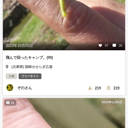
2023年10月01日
97
26
飛んで回ったキャンプ。(99)
[兵庫県] 国崎せせらぎ広場
ソロ
フリーサイト
ぞのさん
219
219
2023年11月6日
13