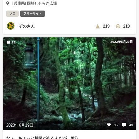
[兵庫県] 国崎せせらぎ広場
ソロ
フリーサイト
ぞのさん
219
219
2023年6月20日
29
2023年6月19日
96
48
なぁ、ちょっと相談があるんだが…(82)