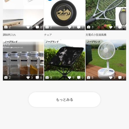
2
2
3
3
0
3
0
4
0
調味料入れ
チェア
充電式小型扇風機
ノーブランド
ノーブランド
ノーブランド
2
3
5
3
0
5
0
3
2
もっとみる