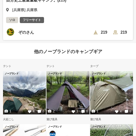
自分史上最重量級キャンプ。(219)
[兵庫県] 兵庫県
ソロ
フリーサイト
ぞのさん
219
219
他のノーブランドのキャンプギア
テント
テント
タープ
ノーブランド
ノーブランド
ノーブランド
1
2
1
4
0
3
0
4
0
火起こし
遊び道具
遊び道具
ノーブランド
ノーブランド
ノーブランド