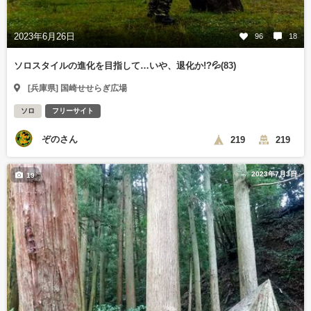
2023年6月26日
96
18
ソロスタイルの進化を目指して…いや、退化か!?💦(83)
[兵庫県] 国崎せせらぎ広場
ソロ
フリーサイト
ぞのさん
219
219
2023年7月3日
19