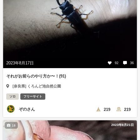
2023年8月17日
92
36
それがお前らのやり方か〜！(91)
[奈良県] くろんど池自然公園
ソロ
フリーサイト
ぞのさん
219
219
2023年8月21日
18