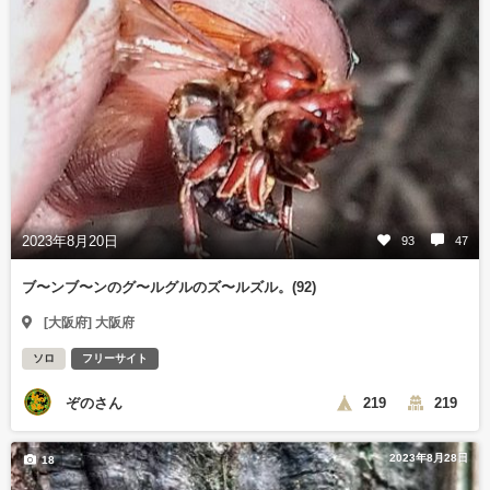
2023年8月20日
93
47
ブ〜ンブ〜ンのグ〜ルグルのズ〜ルズル。(92)
[大阪府] 大阪府
ソロ
フリーサイト
ぞのさん
219
219
2023年8月28日
18