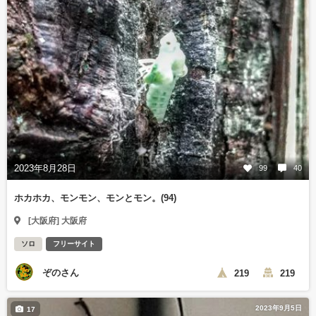
2023年8月28日
99
40
ホカホカ、モンモン、モンとモン。(94)
[大阪府] 大阪府
ソロ
フリーサイト
ぞのさん
219
219
2023年9月5日
17