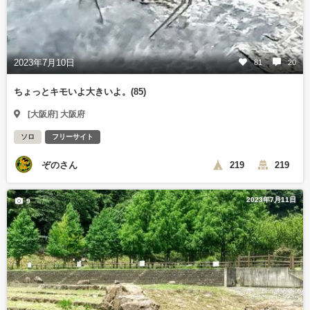
2023年7月10日
81
20
ちょっとキモいよ大きいよ。(85)
[大阪府] 大阪府
ソロ
フリーサイト
ぞのさん
219
219
2023年7月11日
9