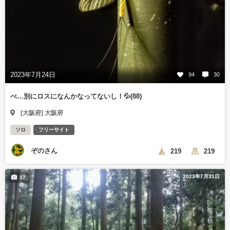
2023年7月24日
94
30
べ…別にロスになんかなってないし！💦(88)
[大阪府] 大阪府
ソロ
フリーサイト
ぞのさん
219
219
2023年7月31日
17