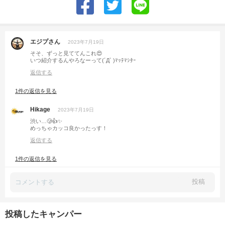
エジプさん
2023年7月19日
そそ、ずっと見ててんこれ😍
いつ紹介するんやろなーって(´Д` )ﾏｯﾃﾏｼﾀｰ
返信する
1件の返信を見る
Hikage
2023年7月19日
渋い…🥲👍✨
めっちゃカッコ良かったっす！
返信する
1件の返信を見る
投稿
投稿したキャンパー