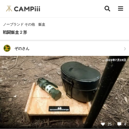
ノーブランド その他 飯盒
戦闘飯盒２形
ぞのさん
2023年7月19日
25
4