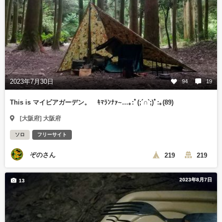
2023年7月30日
94
19
This is マイビアガーデン。 ｷﾏﾗﾝﾅｧ~…｡⁠:ﾟ⁠(⁠;⁠´⁠∩⁠`⁠;⁠)ﾟ⁠:⁠｡(89)
[大阪府] 大阪府
ソロ
フリーサイト
ぞのさん
219
219
2023年8月7日
13