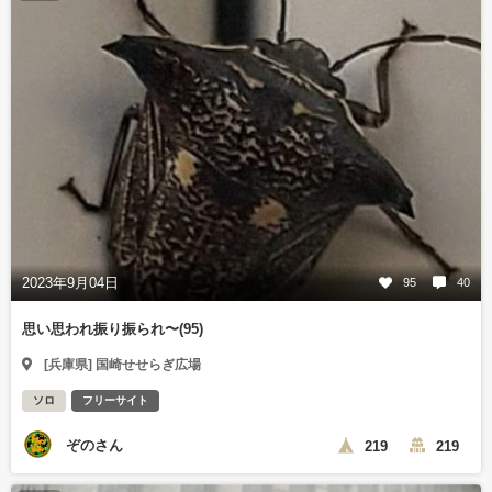
2023年9月04日
95
40
思い思われ振り振られ〜(95)
[兵庫県] 国崎せせらぎ広場
ソロ
フリーサイト
ぞのさん
219
219