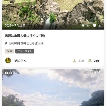
2023年7月11日
88
22
来週は角田大橋に行くよ!(86)
[兵庫県] 国崎せせらぎ広場
ソロ
フリーサイト
ぞのさん
219
219
2023年7月17日
26