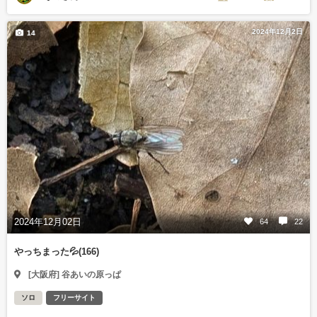
2024年12月2日
14
2024年12月02日
64
22
やっちまった💦(166)
[大阪府] 谷あいの原っぱ
ソロ
フリーサイト