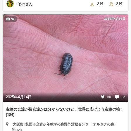
ぞのさん
219
219
2025年4月15日
32
2025年4月14日
58
23
友達の友達が皆友達かは分からないけど、世界に広げよう友達の輪！
(184)
[大阪府] 箕面市立青少年教学の森野外活動センター オルタナの森・
Minoh