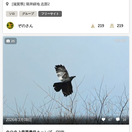
[滋賀県] 湖岸緑地 志那2
ソロ
グループ
フリーサイト
ぞのさん
219
219
3月10日
25
2026年3月09日
47
16