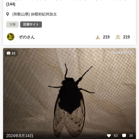
(144)
[和歌山県] 休暇村紀州加太
ソロ
区画サイト
ぞのさん
219
219
2024年8月15日
21
2024年8月14日
63
38