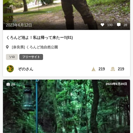
2023年6月12日
100
28
くろんど池よ！私は帰って来たー!!(81)
[奈良県] くろんど池自然公園
ソロ
フリーサイト
ぞのさん
219
219
2023年6月20日
29