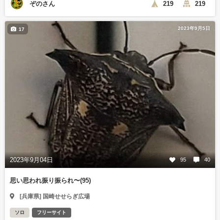
ぞのさん
219
219
2023年9月5日
17
2023年9月04日
95
40
思い思われ振り振られ〜(95)
[兵庫県] 国崎せせらぎ広場
ソロ
フリーサイト