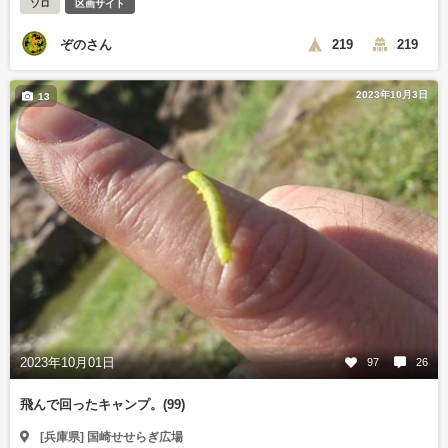
ソロ
区画サイト
ぞのさん
219
219
2023年10月3日
13
2023年10月01日
97
26
飛んで回ったキャンプ。(99)
[兵庫県] 国崎せせらぎ広場