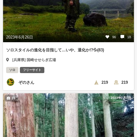
2023年6月26日
96
18
ソロスタイルの進化を目指して…いや、退化か!?💦(83)
[兵庫県] 国崎せせらぎ広場
ソロ
フリーサイト
ぞのさん
219
219
2023年7月3日
19