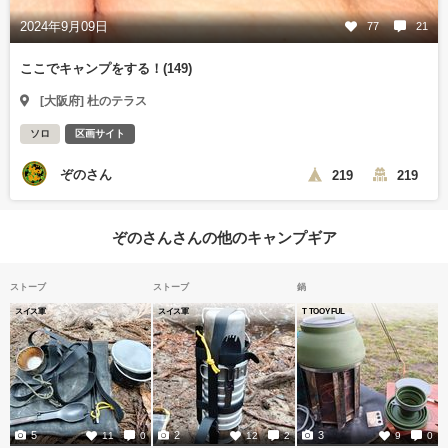
2024年9月09日
77
21
ここでキャンプをする！(149)
[大阪府] 杜のテラス
ソロ
区画サイト
ぞのさん
219
219
ぞのさんさんの他のキャンプギア
ストーブ
ストーブ
鍋
スイス軍
スイス軍
T TOOYFUL
5
2
3
11
0
12
2
9
0