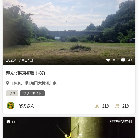
2023年7月17日
87
43
翔んで関東初張！(87)
[神奈川県] 角田大橋河川敷
ソロ
フリーサイト
ぞのさん
219
219
2023年7月25日
13