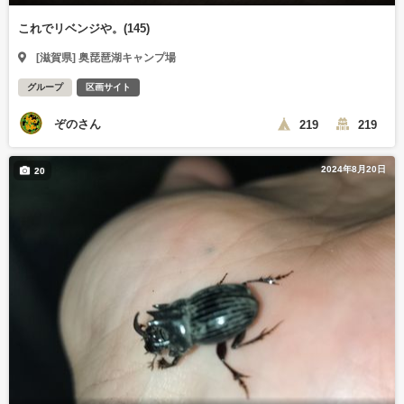
これでリベンジや。(145)
[滋賀県] 奥琵琶湖キャンプ場
グループ
区画サイト
ぞのさん
219
219
2024年8月20日
20