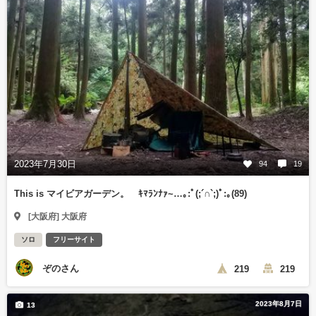
2023年7月30日
94
19
This is マイビアガーデン。 ｷﾏﾗﾝﾅｧ~…｡⁠:ﾟ⁠(⁠;⁠´⁠∩⁠`⁠;⁠)ﾟ⁠:⁠｡(89)
[大阪府] 大阪府
ソロ
フリーサイト
ぞのさん
219
219
2023年8月7日
13