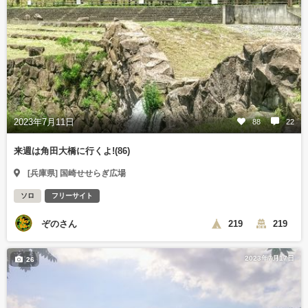
2023年7月11日
88
22
来週は角田大橋に行くよ!(86)
[兵庫県] 国崎せせらぎ広場
ソロ
フリーサイト
ぞのさん
219
219
2023年7月17日
26