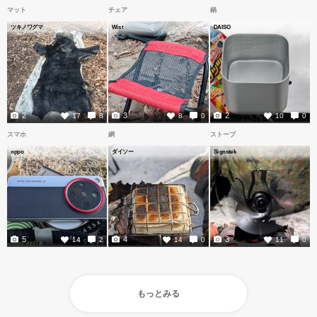
マット
チェア
鍋
ツキノワグマ
Wist
DAISO
2
3
2
17
8
8
0
10
0
スマホ
網
ストーブ
oppo
ダイソー
Signstek
5
4
3
14
2
14
0
11
0
もっとみる