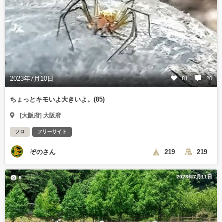
2023年7月10日
81
20
ちょっとキモいよ大きいよ。(85)
[大阪府] 大阪府
ソロ
フリーサイト
ぞのさん
219
219
2023年7月11日
9