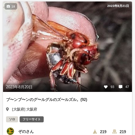
2023年8月21日
18
2023年8月20日
93
47
ブ〜ンブ〜ンのグ〜ルグルのズ〜ルズル。(92)
[大阪府] 大阪府
ソロ
フリーサイト
ぞのさん
219
219