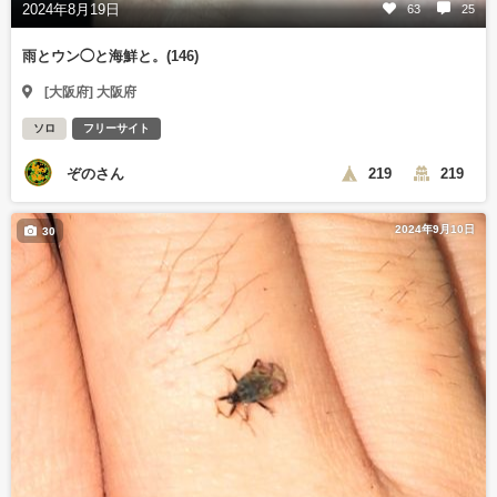
2024年8月19日
63
25
雨とウン◯と海鮮と。(146)
[大阪府] 大阪府
ソロ
フリーサイト
ぞのさん
219
219
2024年9月10日
30