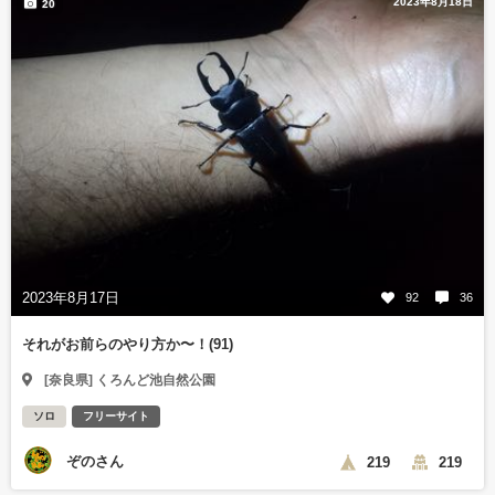
2023年8月18日
20
2023年8月17日
92
36
それがお前らのやり方か〜！(91)
[奈良県] くろんど池自然公園
ソロ
フリーサイト
ぞのさん
219
219