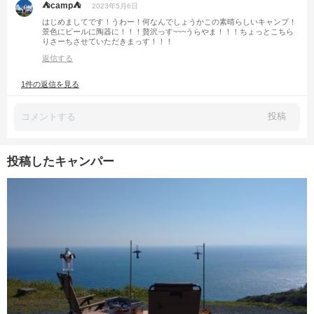
⛺camp⛺
2023年5月6日
はじめましてです！うわー！何なんでしょうかこの素晴らしいキャンプ！
景色にビールに陶器に！！！贅沢っす~~~うらやま！！！ちょっとこちら
りさーちさせていただきまっす！！！
返信する
1件の返信を見る
投稿
投稿したキャンパー