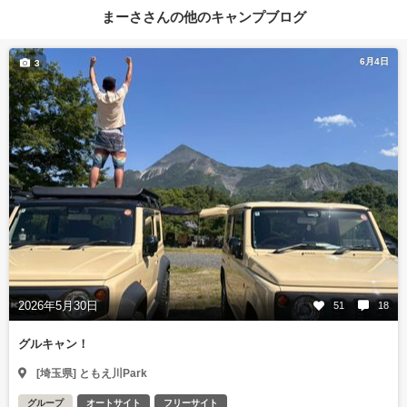
まーささんの他のキャンプブログ
6月4日
3
2026年5月30日
51
18
グルキャン！
[埼玉県] ともえ川Park
グループ
オートサイト
フリーサイト