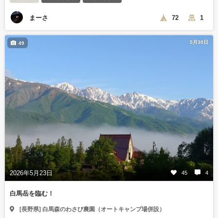
まーさ
72
1
5月30日
49
2026年5月23日
45
4
白馬岳を臨む！
[長野県] 白馬森のわさび農園（オートキャンプ場併設）