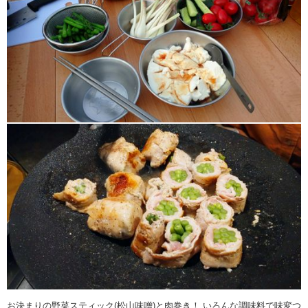
お決まりの野菜スティック(松山味噌)と肉巻き！ いろんな調味料で味変つ