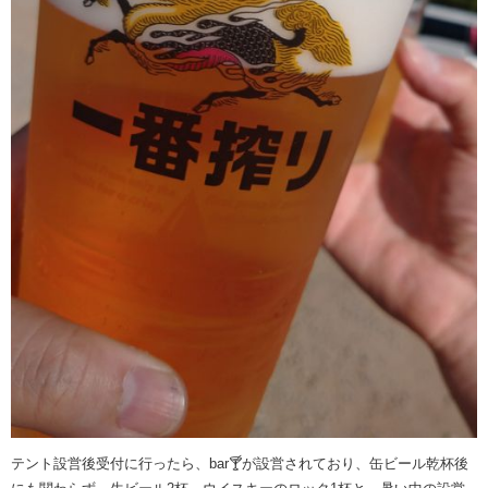
テント設営後受付に行ったら、bar🍸️が設営されており、缶ビール乾杯後