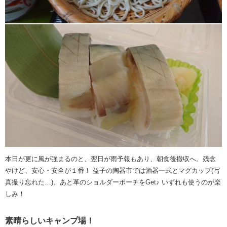
本日が更に風が強まるのと、翌日が雨予報もあり、朝食後撤収へ。残念
やけど、安心・安全が１番！ 益子の陶器市では酒器一式とマグカップ(写
真撮り忘れた…)、あと革のショルダーポーチをGet♪ いずれも使うのが楽
しみ！
素晴らしいキャンプ場！