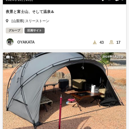
夜景と富士山、そして温泉♨️
[山梨県] スリーストーン
グループ
区画サイト
OYAKATA
43
17
2024年7月22日
6