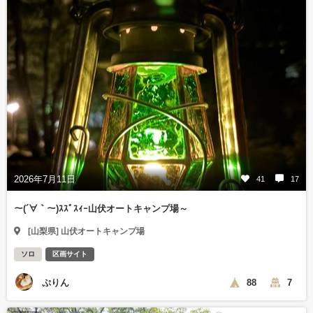
2026年7月11日
41
17
～(´∀｀～)ｽｽﾞｽｨｰ山伏オートキャンプ場～
[山梨県] 山伏オートキャンプ場
ソロ
区画サイト
ぷりん
88
7