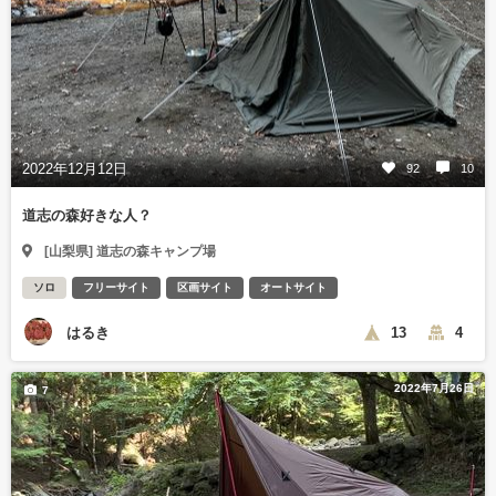
2022年12月12日
92
10
道志の森好きな人？
[山梨県] 道志の森キャンプ場
ソロ
フリーサイト
区画サイト
オートサイト
はるき
13
4
2022年7月26日
7