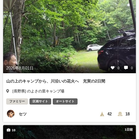
2026年8月01日
0
0
山の上のキャンプから、川沿いの花火へ 充実の2日間
[長野県] のよさの里キャンプ場
ファミリー
区画サイト
オートサイト
セツ
42
18
1日前
10