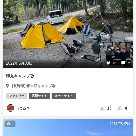
2022年5月03日
61
2
弾丸キャンプ②
[長野県] 青木荘キャンプ場
ファミリー
区画サイト
オートサイト
はるき
13
4
2022年5月5日
6