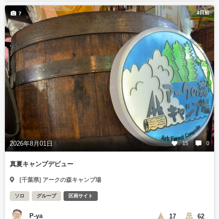
4日前
7
2026年8月01日
15
0
真夏キャンプデビュー
[千葉県] アークの森キャンプ場
ソロ
グループ
区画サイト
P-ya
17
62