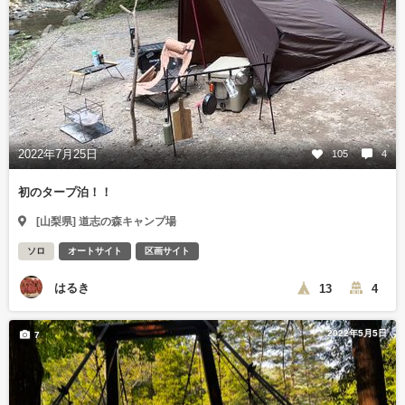
2022年7月25日
105
4
初のタープ泊！！
[山梨県] 道志の森キャンプ場
ソロ
オートサイト
区画サイト
はるき
13
4
2022年5月5日
7