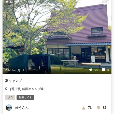
3日前
14
2026年8月01日
25
0
夏キャンプ
[香川県] 畦田キャンプ場
ソロ
区画サイト
ゆうさん
76
87