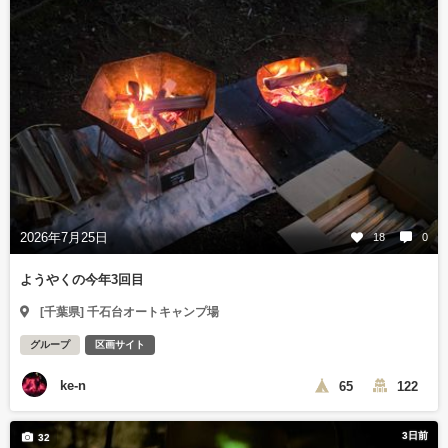
2026年7月25日
18
0
ようやくの今年3回目
[千葉県] 千石台オートキャンプ場
グループ
区画サイト
ke-n
65
122
3日前
32