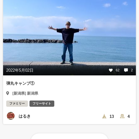
2022年5月02日
62
2
弾丸キャンプ①
[新潟県] 新潟県
ファミリー
フリーサイト
はるき
13
4