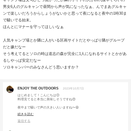
男女6人のグルキャンで昼間から声が気になったなぁ、んでまあグルキャ
ンで楽しいだろうからしょうがないかと思って夜になると夜中の1時30ま
で騒いでる始末。
ほんとにマナーを守ってほしいなぁ
人気キャンプ場とか隣に人がいる区画サイトだとやっぱり隣がグループ
だと嫌だなー
そう考えてるとソロの時は道志の森が完全に1人になれるサイトとかがあ
るしやっぱ安定だなー
ソロキャンパーのみなさんどう思いますか？
ENJOY THE OUTDOORS
2023年10月7日
はじめまして！こんにちは😊
料理見てると本当に美味しそうですね😍
夜中まで騒いで声の大きい人いますね〜😩
僕は気になりますし周りの方が寝てるかもって思って話して欲しいです😌
続きを読む
僕の場合は明るいうちにこのグループはとかこの人はって分かれば移動し
ますね😂
返信する
近くにテントがあれば消灯後は車のスマートキーの音もそうですがボタン
じゃ無く鍵で施錠するとかマナーだと思います👍