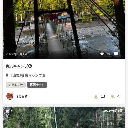
2022年5月04日
79
0
弾丸キャンプ③
[山梨県] 東キャンプ場
ファミリー
区画サイト
はるき
13
4
2022年5月5日
3