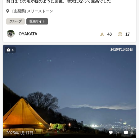
前日までの雨が嘘のように回復、晴天になって最高でした
[山梨県] スリーストーン
グループ
区画サイト
OYAKATA
43
17
2025年1月20日
4
2025年1月17日
24
0