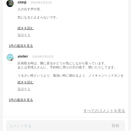
shinji
2023年2月21日
人の出す声や音、
気になると止まらないです。
それらも自然の音の一部と思うと
続きを読む
多少気にならなくなります。（私だけ）
返信する
野生動物が近づかないから安心、
1件の返信を見る
という考え方もありです。
atelier
2023年2月21日
区画取る時は、隣に居るかどうか気にしながら取っています。
あとは管理人さんに、予約時に周りの方の様子、聞いたりしてます。
うるさい時というより、風強い時に寝れるよう、ノイキャンヘッドホンを
持参しています。でも話し声はあまりキャンセル出来ないんですよね〜。
続きを読む
笑
返信する
グルキャン時はあっという間に22時以降になってしまいますね。気をつけ
ないと！
1件の返信を見る
すべてのコメントを見る
投稿