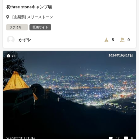
初three stoneキャンプ場
[山梨県] スリーストーン
ファミリー
区画サイト
かずや
8
0
2024年10月17日
29
2024年10月13日
47
8