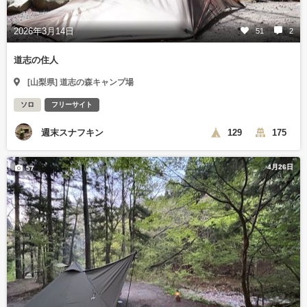
2026年3月14日
51
2
道志の住人
[山梨県] 道志の森キャンプ場
ソロ
フリーサイト
週末スナフキン
129
175
4月26日
57