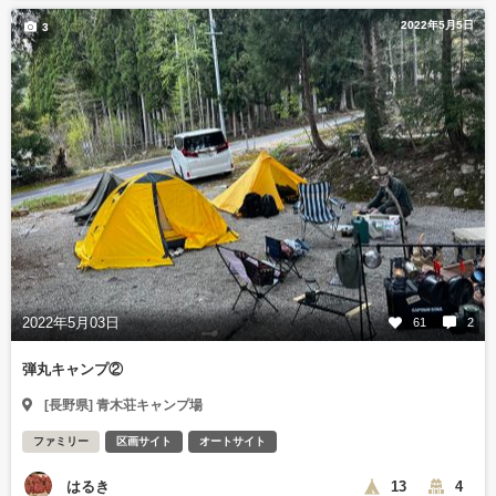
2022年5月5日
3
2022年5月03日
61
2
弾丸キャンプ②
[長野県] 青木荘キャンプ場
ファミリー
区画サイト
オートサイト
はるき
13
4