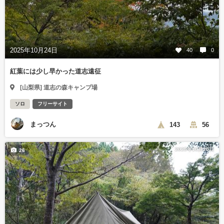
2025年10月24日
40
0
紅葉には少し早かった道志遠征
[山梨県] 道志の森キャンプ場
ソロ
フリーサイト
まっつん
143
56
2025年10月20日
26