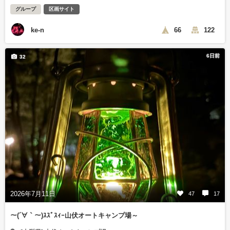
グループ
区画サイト
ke-n
66
122
6日前
32
2026年7月11日
47
17
～(´∀｀～)ｽｽﾞｽｨｰ山伏オートキャンプ場～