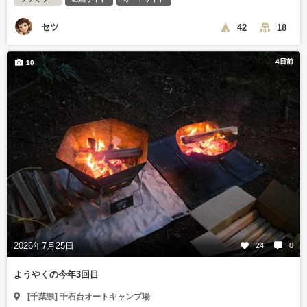
セツ
42
18
4日前
10
2026年7月25日
24
0
ようやくの今年3回目
[千葉県] 千石台オートキャンプ場