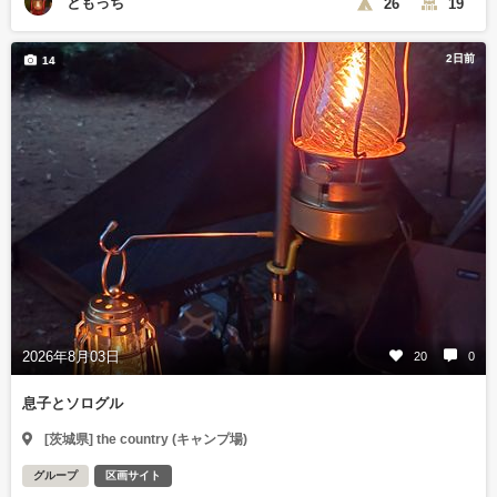
ともっち
26
19
2日前
14
2026年8月03日
20
0
息子とソログル
[茨城県] the country (キャンプ場)
グループ
区画サイト