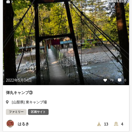
2022年5月5日
7
2022年5月04日
79
0
弾丸キャンプ③
[山梨県] 東キャンプ場
ファミリー
区画サイト
はるき
13
4