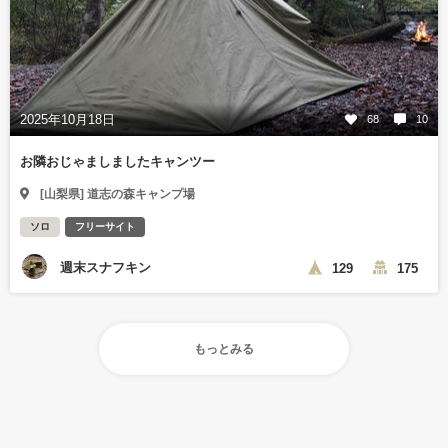
2025年10月18日
68
10
お隣おじゃましましたキャンツー
[山梨県] 道志の森キャンプ場
ソロ
フリーサイト
週末スナフキン
129
175
もっとみる