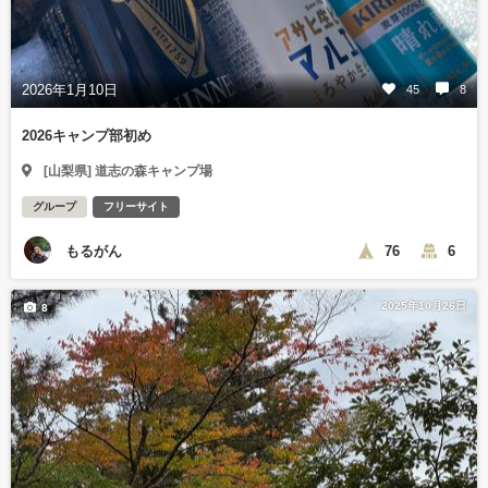
2026年1月10日
45
8
2026キャンプ部初め
[山梨県] 道志の森キャンプ場
グループ
フリーサイト
もるがん
76
6
2025年10月26日
8