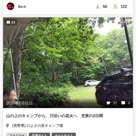
ke-n
66
122
2日前
23
2026年8月01日
17
0
山の上のキャンプから、川沿いの花火へ 充実の2日間
[長野県] のよさの里キャンプ場
ファミリー
区画サイト
オートサイト