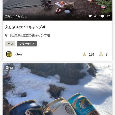
2026年4月25日
46
12
久しぶりのソロキャンプ🏕️
[山梨県] 道志の森キャンプ場
ソロ
フリーサイト
Gen
184
8
1月14日
12