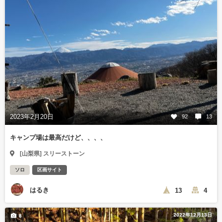
2023年2月20日
92
13
キャンプ場は最高だけど、、、、
[山梨県] スリーストーン
ソロ
区画サイト
はるき
13
4
2022年12月13日
8