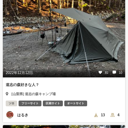
2022年12月12日
92
10
道志の森好きな人？
[山梨県] 道志の森キャンプ場
ソロ
フリーサイト
区画サイト
オートサイト
はるき
13
4