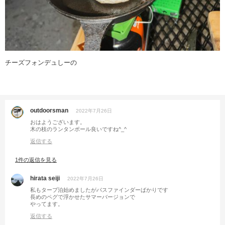
チーズフォンデュしーの
outdoorsman
2022年7月26日
おはようございます。
木の枝のランタンポール良いですね^_^
返信する
1件の返信を見る
hirata seiji
2022年7月26日
私もタープ泊始めましたがパスファインダーばかりです
長めのペグで浮かせたサマーバージョンで
やってます。
返信する