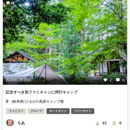
47分前
26
2026年7月25日
2
0
記念すべき初ファミキャンに同行キャンプ
[岐阜県] ひるがの高原キャンプ場
ファミリー
グループ
オートサイト
フリーサイト
ちあ
63
0