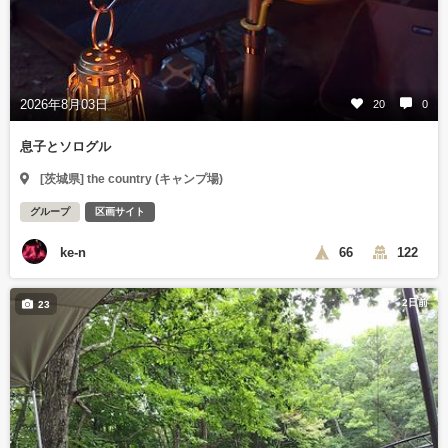
2026年8月03日
20
0
息子とソログル
[茨城県] the country (キャンプ場)
グループ
区画サイト
ke-n
66
122
2日前
23