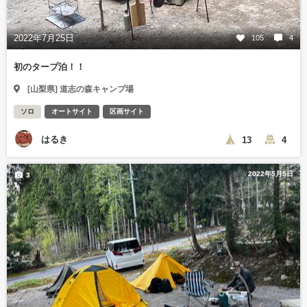
2022年7月25日
105
4
初のタープ泊！！
[山梨県] 道志の森キャンプ場
ソロ
オートサイト
区画サイト
はるき
13
4
2022年5月5日
3