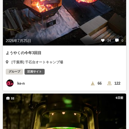
2026年7月25日
24
0
ようやくの今年3回目
[千葉県] 千石台オートキャンプ場
グループ
区画サイト
ke-n
66
122
6日前
32