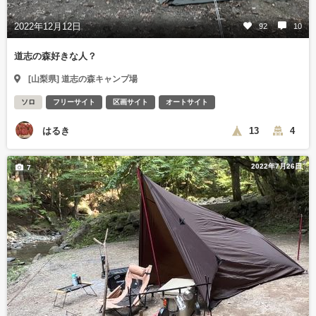
2022年12月12日
92
10
道志の森好きな人？
[山梨県] 道志の森キャンプ場
ソロ
フリーサイト
区画サイト
オートサイト
はるき
13
4
2022年7月26日
7