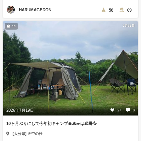
HARUMAGEDON
58
69
7月31日
13
2026年7月19日
27
0
10ヶ月ぶりにして今年初キャンプ🎄⛺🚙は猛暑💦
[大分県] 天空の杜