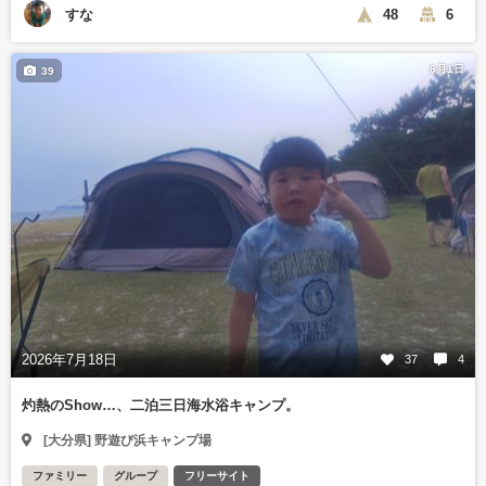
すな
48
6
8月1日
39
2026年7月18日
37
4
灼熱のShow…、二泊三日海水浴キャンプ。
[大分県] 野遊び浜キャンプ場
ファミリー
グループ
フリーサイト