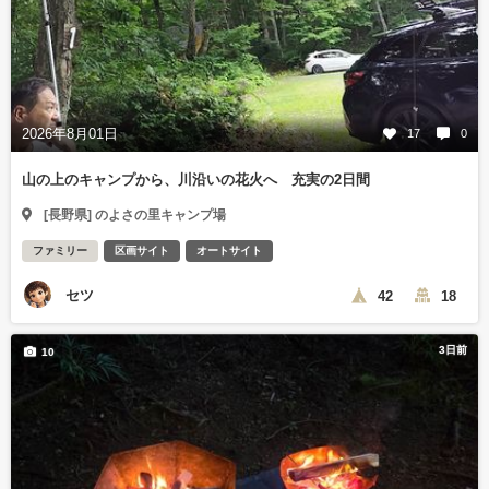
2026年8月01日
17
0
山の上のキャンプから、川沿いの花火へ 充実の2日間
[長野県] のよさの里キャンプ場
ファミリー
区画サイト
オートサイト
セツ
42
18
3日前
10