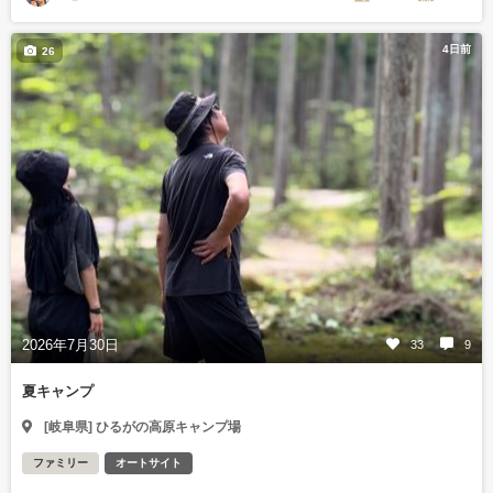
4日前
26
2026年7月30日
33
9
夏キャンプ
[岐阜県] ひるがの高原キャンプ場
ファミリー
オートサイト