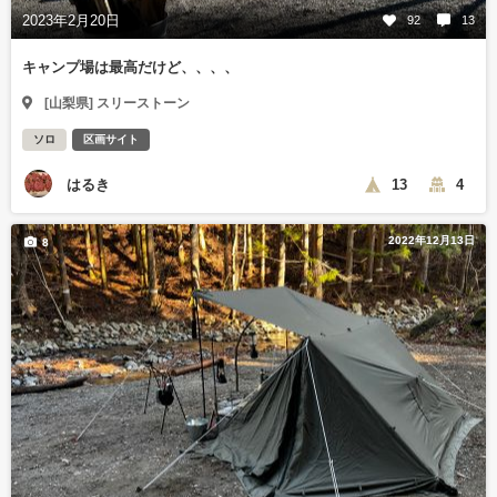
2023年2月20日
92
13
キャンプ場は最高だけど、、、、
[山梨県] スリーストーン
ソロ
区画サイト
はるき
13
4
2022年12月13日
8