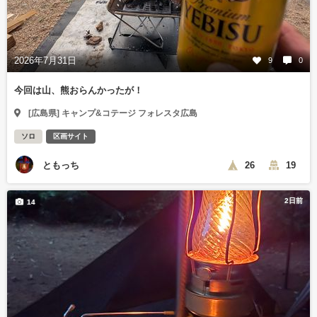
2026年7月31日
9
0
今回は山、熊おらんかったが！
[広島県] キャンプ&コテージ フォレスタ広島
ソロ
区画サイト
ともっち
26
19
2日前
14