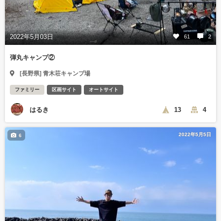
2022年5月03日
61
2
弾丸キャンプ②
[長野県] 青木荘キャンプ場
ファミリー
区画サイト
オートサイト
はるき
13
4
2022年5月5日
6