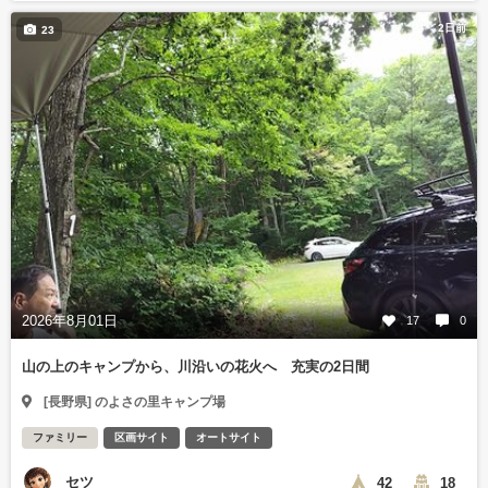
2日前
23
2026年8月01日
17
0
山の上のキャンプから、川沿いの花火へ 充実の2日間
[長野県] のよさの里キャンプ場
ファミリー
区画サイト
オートサイト
セツ
42
18