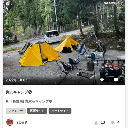
2022年5月5日
3
2022年5月03日
61
2
弾丸キャンプ②
[長野県] 青木荘キャンプ場
ファミリー
区画サイト
オートサイト
はるき
13
4