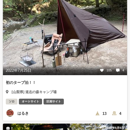
2022年7月25日
105
4
初のタープ泊！！
[山梨県] 道志の森キャンプ場
ソロ
オートサイト
区画サイト
はるき
13
4
2022年5月5日
7