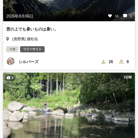
2026年8月06日
16
1
雲の上でも暑いものは暑い。
[長野県] 唐松岳
ソロ
フリーサイト
シルバーズ
26
8
2日前
6