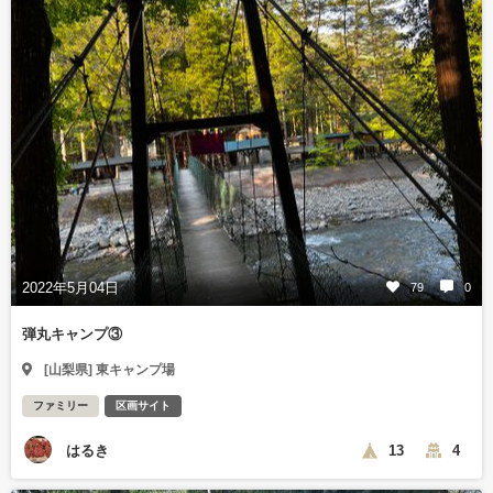
2022年5月04日
79
0
弾丸キャンプ③
[山梨県] 東キャンプ場
ファミリー
区画サイト
はるき
13
4