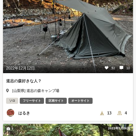
2022年12月12日
92
10
道志の森好きな人？
[山梨県] 道志の森キャンプ場
ソロ
フリーサイト
区画サイト
オートサイト
はるき
13
4
2022年7月26日
7