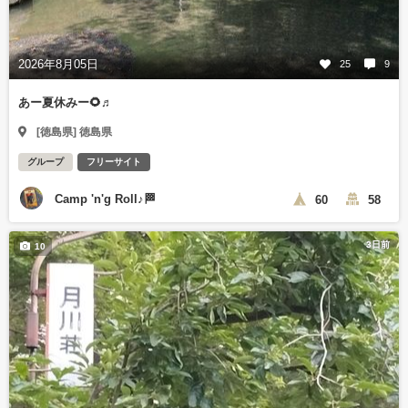
2026年8月05日
25
9
あー夏休みー🌻♬
[徳島県] 徳島県
グループ
フリーサイト
Camp 'n'g Roll♪🏁
60
58
3日前
10