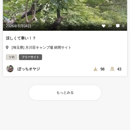
2026年8月04日
20
0
涼しくて寒い！？
[埼玉県] 月川荘キャンプ場 林間サイト
ソロ
フリーサイト
ぼっちオヤジ
98
43
もっとみる