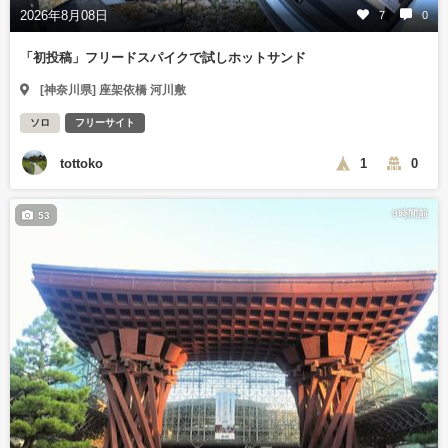
2026年8月08日
7
0
「初投稿」フリードスパイクで試しホットサンド
[神奈川県] 座架依橋 河川敷
ソロ
フリーサイト
tottoko
1
0
9時間前
53