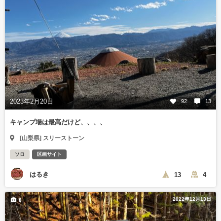
2023年2月20日
92
13
キャンプ場は最高だけど、、、、
[山梨県] スリーストーン
ソロ
区画サイト
はるき
13
4
2022年12月13日
8