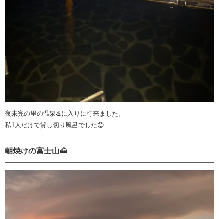
夜未完の里の温泉♨️に入りに行来ました。
私1人だけで貸し切り風呂でした😊
朝焼けの富士山🗻