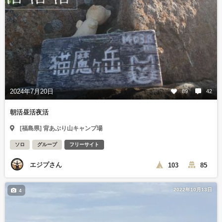
2024年7月20日
89
42
朝活昼活夜活
[福島県] 背あぶり山キャンプ場
ソロ
グループ
フリーサイト
エジプさん
103
85
2022年10月13日
4