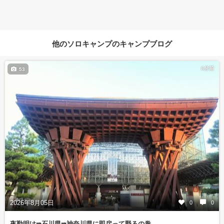
他のソロキャンプのキャンプブログ
8分前
53
2026年8月05日
0
0
夜勤明け⇛石川県⇛神奈川県に即戻って野るの巻