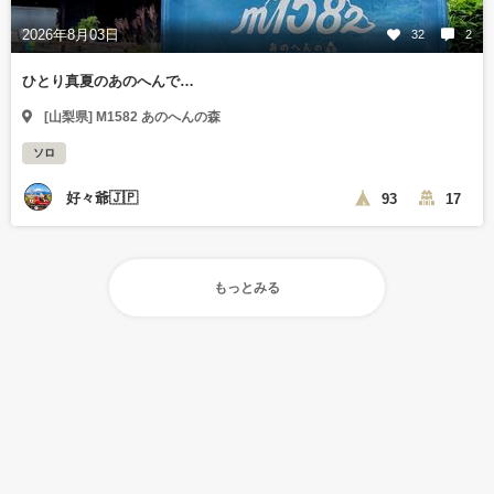
2026年8月03日
32
2
ひとり真夏のあのへんで…
[山梨県] M1582 あのへんの森
ソロ
好々爺🇯🇵
93
17
もっとみる