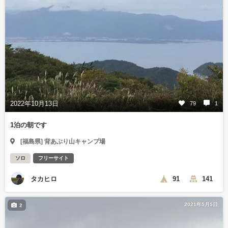
2022年10月13日
79
1
1泊の朝です
[福島県] 背あぶり山キャンプ場
ソロ
フリーサイト
タカヒロ
91
141
2021年5月5日
2