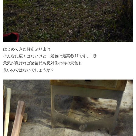
はじめてきた背あぶり山は
そんなに広くはないけど 景色は最高😃⤴️⤴️です。‼️😊
天気が良ければ猪苗代も反対側の街の景色も
良いのではないでしょうか？