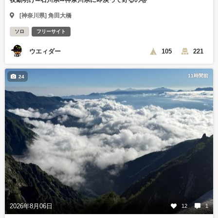
[神奈川県] 角田大橋
ソロ
フリーサイト
ウエィダー
105
221
11時間前
24
2026年8月06日
12
1