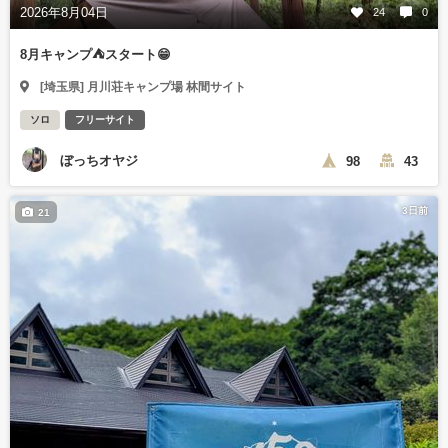
2026年8月04日
24
0
8月キャンプ⛺️スタート😁
[埼玉県] 月川荘キャンプ場 林間サイト
ソロ
フリーサイト
ぼっちオヤジ
98
43
3日前
21