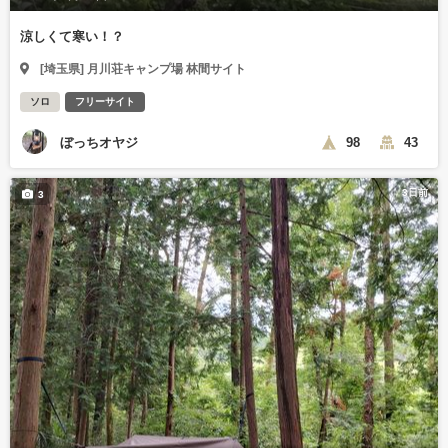
涼しくて寒い！？
[埼玉県] 月川荘キャンプ場 林間サイト
ソロ
フリーサイト
ぼっちオヤジ
98
43
3日前
3