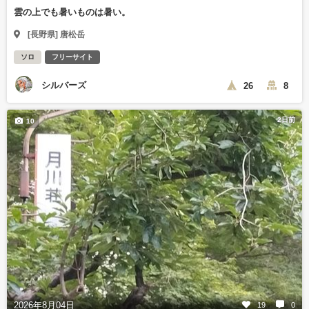
雲の上でも暑いものは暑い。
[長野県] 唐松岳
ソロ
フリーサイト
シルバーズ
26
8
2日前
10
2026年8月04日
19
0