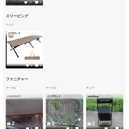
17
0
スリーピング
ベッド
ノーブランド
2
4
0
ファニチャー
テーブル
テーブル
チェア
ハンドメイド
ノーブランド
wakufimac
2
2
2
9
0
9
0
12
0