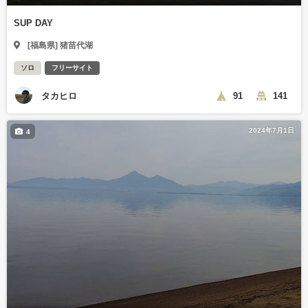
SUP DAY
[福島県] 猪苗代湖
ソロ
フリーサイト
タカヒロ
91
141
2024年7月1日
4