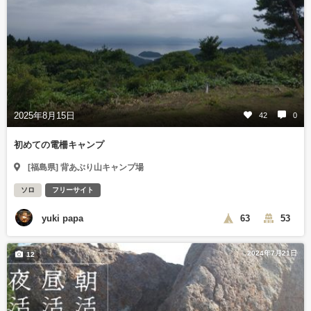
2025年8月15日
42
0
初めての電柵キャンプ
[福島県] 背あぶり山キャンプ場
ソロ
フリーサイト
yuki papa
63
53
2024年7月21日
12