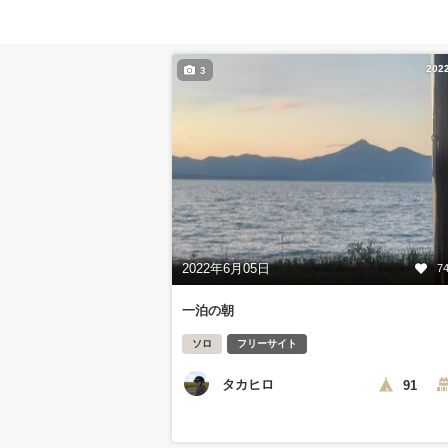
202
3
2022年6月05日
7
一泊の朝
ソロ
フリーサイト
タカヒロ
91