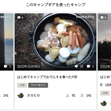
このキャンプギアを使ったキャンプ
2年6月5日
2022年10月9日
4
4
2022年10月08日
2022年
4
1
68
0
はじめてキャンプでおでん🍢を食べた‼️😊
はじめ
[福
ソロ
フリーサイト
ソロ
タカヒロ
141
91
141